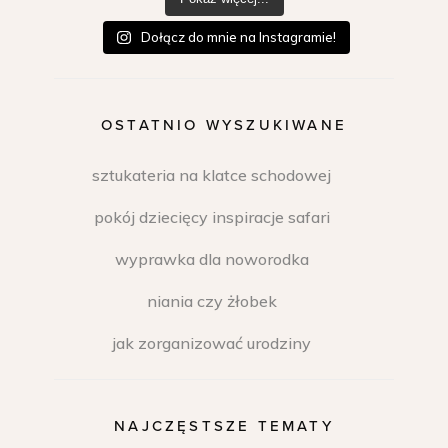
Dołącz do mnie na Instagramie!
OSTATNIO WYSZUKIWANE
sztukateria na klatce schodowej
pokój dziecięcy inspiracje safari
wyprawka dla noworodka
niania czy żłobek
jak zorganizować urodziny
NAJCZĘSTSZE TEMATY