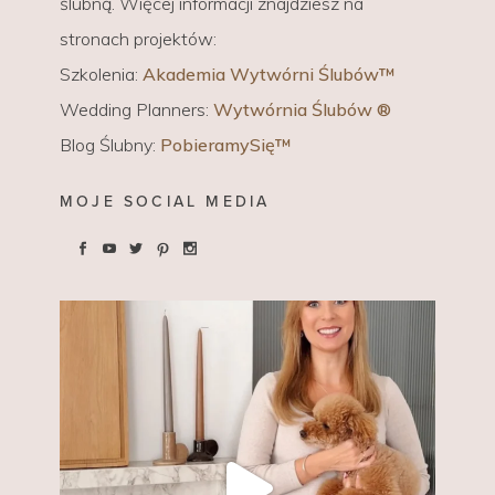
ślubną. Więcej informacji znajdziesz na
stronach projektów:
Szkolenia:
Akademia Wytwórni Ślubów™
Wedding Planners:
Wytwórnia Ślubów ®
Blog Ślubny:
PobieramySię™
MOJE SOCIAL MEDIA