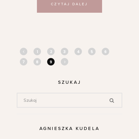
CZYTAJ DALEJ
1
2
3
4
5
6
7
8
9
SZUKAJ
AGNIESZKA KUDELA