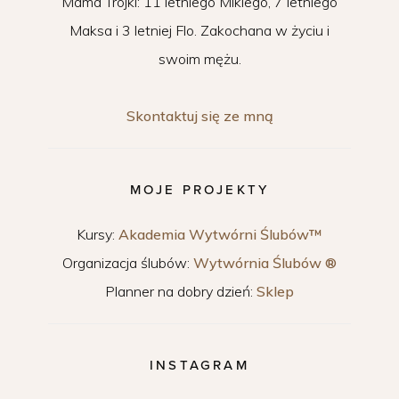
Mama Trójki: 11 letniego Mikiego, 7 letniego
Maksa i 3 letniej Flo. Zakochana w życiu i
swoim mężu.
Skontaktuj się ze mną
MOJE PROJEKTY
Kursy:
Akademia Wytwórni Ślubów™
Organizacja ślubów:
Wytwórnia Ślubów ®
Planner na dobry dzień:
Sklep
INSTAGRAM