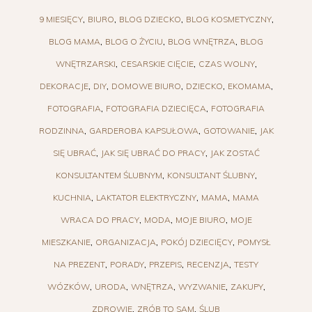
9 MIESIĘCY
BIURO
BLOG DZIECKO
BLOG KOSMETYCZNY
BLOG MAMA
BLOG O ŻYCIU
BLOG WNĘTRZA
BLOG
WNĘTRZARSKI
CESARSKIE CIĘCIE
CZAS WOLNY
DEKORACJE
DIY
DOMOWE BIURO
DZIECKO
EKOMAMA
FOTOGRAFIA
FOTOGRAFIA DZIECIĘCA
FOTOGRAFIA
RODZINNA
GARDEROBA KAPSUŁOWA
GOTOWANIE
JAK
SIĘ UBRAĆ
JAK SIĘ UBRAĆ DO PRACY
JAK ZOSTAĆ
KONSULTANTEM ŚLUBNYM
KONSULTANT ŚLUBNY
KUCHNIA
LAKTATOR ELEKTRYCZNY
MAMA
MAMA
WRACA DO PRACY
MODA
MOJE BIURO
MOJE
MIESZKANIE
ORGANIZACJA
POKÓJ DZIECIĘCY
POMYSŁ
NA PREZENT
PORADY
PRZEPIS
RECENZJA
TESTY
WÓZKÓW
URODA
WNĘTRZA
WYZWANIE
ZAKUPY
ZDROWIE
ZRÓB TO SAM
ŚLUB