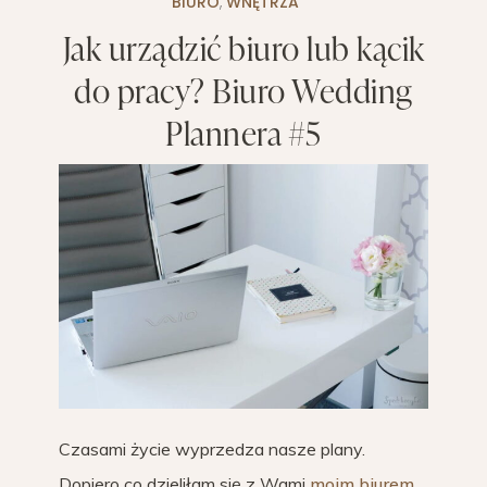
BIURO
,
WNĘTRZA
Jak urządzić biuro lub kącik
do pracy? Biuro Wedding
Plannera #5
Czasami życie wyprzedza nasze plany.
Dopiero co dzieliłam się z Wami
moim biurem