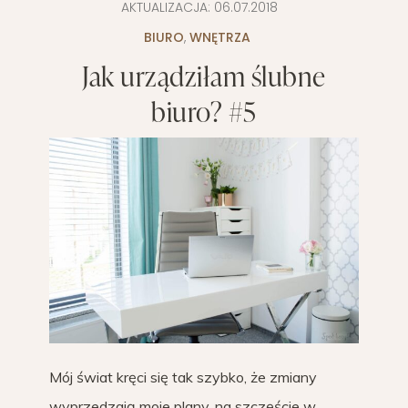
AKTUALIZACJA:
06.07.2018
BIURO
,
WNĘTRZA
Jak urządziłam ślubne
biuro? #5
Mój świat kręci się tak szybko, że zmiany
wyprzedzają moje plany, na szczęście w