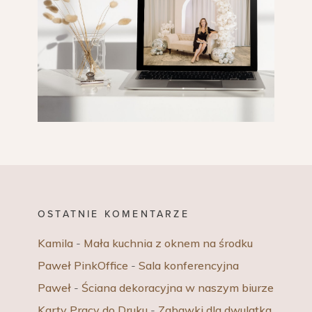
OSTATNIE KOMENTARZE
Kamila
-
Mała kuchnia z oknem na środku
Paweł PinkOffice
-
Sala konferencyjna
Paweł
-
Ściana dekoracyjna w naszym biurze
Karty Pracy do Druku
-
Zabawki dla dwulatka