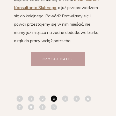
Konsultanta Ślubnego
, a już przeprowadzam
się do kolejnego. Powód? Rozwijamy się i
powoli przestajemy się w nim mieścić, nie
mamy już miejsca na żadne dodatkowe biurko,
a rąk do pracy wciąż potrzeba.
CZYTAJ DALEJ
1
2
3
4
5
6
7
8
9