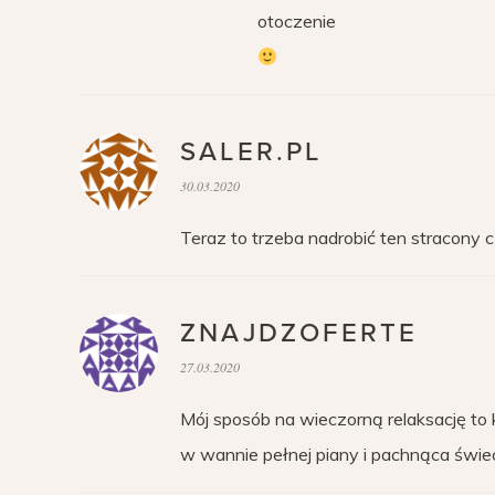
otoczenie
SALER.PL
30.03.2020
Teraz to trzeba nadrobić ten stracony c
ZNAJDZOFERTE
27.03.2020
Mój sposób na wieczorną relaksację to k
w wannie pełnej piany i pachnąca świec