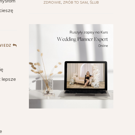
 myśłom
ZDROWIE
ZRÓB TO SAM
ŚLUB
cieszę
IEDZ
ię
 lepsze
e