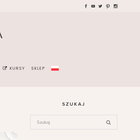
WAKACJE Z DZIEĆMI
Teczki A4 dla wedding
plannera na koordynację
GRAFIA
dnia ślubu
ŻKI
MALIZM
KURSY
SKLEP
ÓJ OSOBISTY
ICÓW
DA
SZUKAJ
OWIE
Z DZIEĆMI
Teczki A4 dla wedding
plannera na koordynację
dnia ślubu