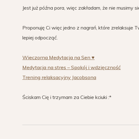
Jest już późna pora, więc zakładam, że nie musimy się
Proponuję Ci więc jedno z nagrań, które zrelaksuje T
lepiej odpocząć.
Wieczorna Medytacja na Sen ♥
Medytacja na stres – Spokój i wdzięczność
Trening relaksacyjny Jacobsona
Ściskam Cię i trzymam za Ciebie kciuki :*