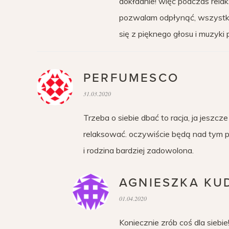
dokładnie! więc podczas relak
pozwalam odpłynąć, wszystki
się z pięknego głosu i muzyki
PERFUMESCO
31.03.2020
Trzeba o siebie dbać to racja, ja jeszc
relaksować. oczywiście będą nad tym p
i rodzina bardziej zadowolona.
AGNIESZKA KU
01.04.2020
Koniecznie zrób coś dla siebie