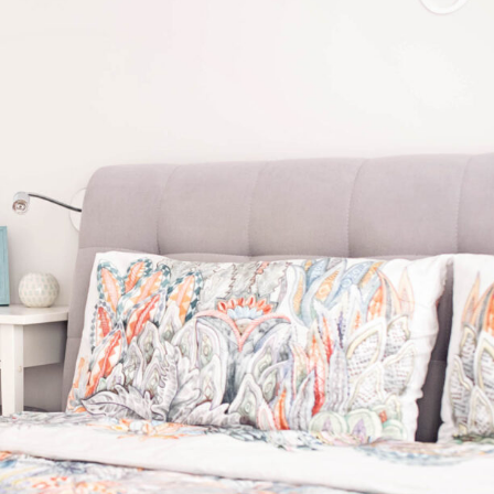
WYPRAWKA
 NA BIZNES
OGRÓD NA CO DZIEŃ
MODA DZIECIĘCA
MINIMALIZM
POKÓJ DZIECIĘCY
ROZWÓJ OSOBISTY
PORADY DLA RODZICÓW
URODA
ROZSZERZANIE DIETY
ZDROWIE
WÓZKI DZIECIĘCE
WAKACJE Z DZIEĆMI
WYPRAWKA