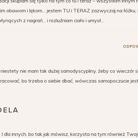
sacji skupiam się tylko na tym co tu i teraz – wszystkim innym
m obawom i lękom… jestem TU i TERAZ zazwyczaj na łóżku, 
 płynących z nagrań… i rozluźniam ciało i umysł…
ODPOW
ze niestety nie mam tak dużej samodyscypliny, żeby co wieczór s
racować, bo trzeba o siebie dbać, wówczas samopoczucie jest
DELA
! I dla innych, bo tak jak mówisz, korzysta na tym również Twoj