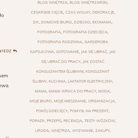
BLOG WNĘTRZA
BLOG WNĘTRZARSKI
CESARSKIE CIĘCIE
CZAS WOLNY
DEKORACJE
ło
DIY
DOMOWE BIURO
DZIECKO
EKOMAMA
FOTOGRAFIA
FOTOGRAFIA DZIECIĘCA
FOTOGRAFIA RODZINNA
GARDEROBA
IEDZ
KAPSUŁOWA
GOTOWANIE
JAK SIĘ UBRAĆ
JAK
SIĘ UBRAĆ DO PRACY
JAK ZOSTAĆ
KONSULTANTEM ŚLUBNYM
KONSULTANT
asem
ŚLUBNY
KUCHNIA
LAKTATOR ELEKTRYCZNY
iewa.
MAMA
MAMA WRACA DO PRACY
MODA
MOJE BIURO
MOJE MIESZKANIE
ORGANIZACJA
POKÓJ DZIECIĘCY
POMYSŁ NA PREZENT
PORADY
PRZEPIS
RECENZJA
TESTY WÓZKÓW
URODA
WNĘTRZA
WYZWANIE
ZAKUPY