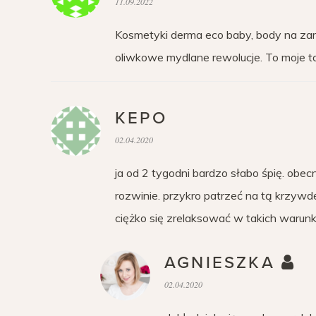
11.09.2022
Kosmetyki derma eco baby, body na zam
oliwkowe mydlane rewolucje. To moje top
KEPO
02.04.2020
ja od 2 tygodni bardzo słabo śpię. obec
rozwinie. przykro patrzeć na tą krzywd
ciężko się zrelaksować w takich warun
AGNIESZKA
02.04.2020