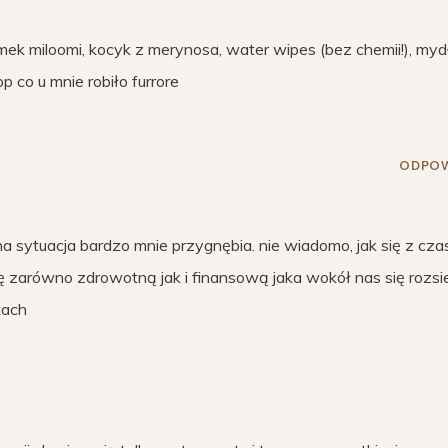
ek miloomi, kocyk z merynosa, water wipes (bez chemii!), myd
 co u mnie robiło furrore
ODPOW
na sytuacja bardzo mnie przygnębia. nie wiadomo, jak się z cz
ę zarówno zdrowotną jak i finansową jaka wokół nas się rozs
kach