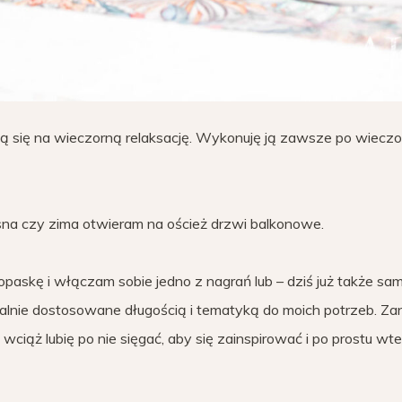
dają się na wieczorną relaksację. Wykonuję ją zawsze po wieczo
osna czy zima otwieram na oścież drzwi balkonowe.
paskę i włączam sobie jedno z nagrań lub – dziś już także sa
ealnie dostosowane długością i tematyką do moich potrzeb. Zan
wciąż lubię po nie sięgać, aby się zainspirować i po prostu wt