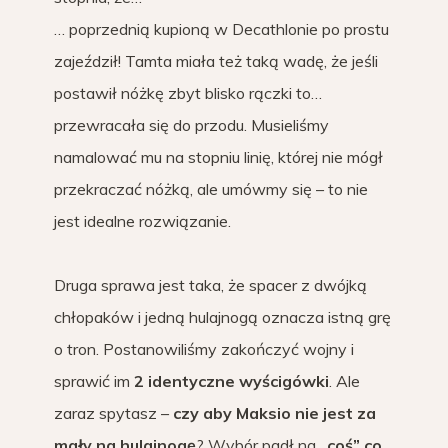
… poprzednią kupioną w Decathlonie po prostu
zajeździł! Tamta miała też taką wadę, że jeśli
postawił nóżkę zbyt blisko rączki to…
przewracała się do przodu. Musieliśmy
namalować mu na stopniu linię, której nie mógł
przekraczać nóżką, ale umówmy się – to nie
jest idealne rozwiązanie.
Druga sprawa jest taka, że spacer z dwójką
chłopaków i jedną hulajnogą oznacza istną grę
o tron. Postanowiliśmy zakończyć wojny i
sprawić im
2 identyczne wyścigówki
. Ale
zaraz spytasz –
czy aby Maksio nie jest za
mały na hulajnogę
? Wybór padł na
„coś” co