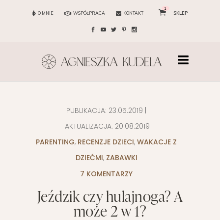
1
O MNIE
WSPÓŁPRACA
KONTAKT
SKLEP
PUBLIKACJA:
23.05.2019
|
AKTUALIZACJA:
20.08.2019
PARENTING
,
RECENZJE DZIECI
,
WAKACJE Z
DZIEĆMI
,
ZABAWKI
7 KOMENTARZY
Jeździk czy hulajnoga? A
może 2 w 1?