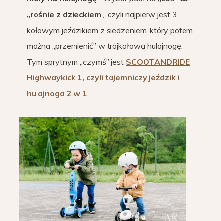
„rośnie z dzieckiem
„, czyli najpierw jest 3
kołowym jeździkiem z siedzeniem, który potem
można „przemienić” w trójkołową hulajnogę.
Tym sprytnym „czymś” jest
SCOOTANDRIDE
Highwaykick 1, czyli tajemniczy jeździk i
hulajnoga 2 w 1
.