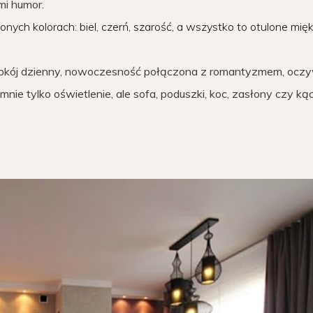
mi humor.
ych kolorach: biel, czerń, szarość, a wszystko to otulone mię
pokój dzienny, nowoczesność połączona z romantyzmem, oczy
nie tylko oświetlenie, ale sofa, poduszki, koc, zasłony czy kąc