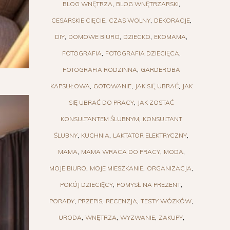
BLOG WNĘTRZA
BLOG WNĘTRZARSKI
CESARSKIE CIĘCIE
CZAS WOLNY
DEKORACJE
DIY
DOMOWE BIURO
DZIECKO
EKOMAMA
FOTOGRAFIA
FOTOGRAFIA DZIECIĘCA
FOTOGRAFIA RODZINNA
GARDEROBA
KAPSUŁOWA
GOTOWANIE
JAK SIĘ UBRAĆ
JAK
SIĘ UBRAĆ DO PRACY
JAK ZOSTAĆ
KONSULTANTEM ŚLUBNYM
KONSULTANT
ŚLUBNY
KUCHNIA
LAKTATOR ELEKTRYCZNY
MAMA
MAMA WRACA DO PRACY
MODA
MOJE BIURO
MOJE MIESZKANIE
ORGANIZACJA
POKÓJ DZIECIĘCY
POMYSŁ NA PREZENT
PORADY
PRZEPIS
RECENZJA
TESTY WÓZKÓW
URODA
WNĘTRZA
WYZWANIE
ZAKUPY