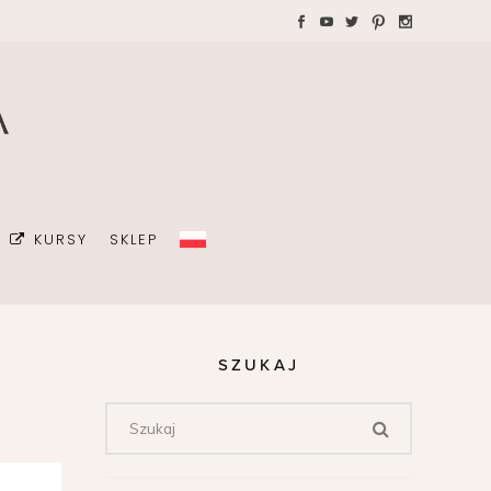
WAKACJE Z DZIEĆMI
Teczki A4 dla wedding
plannera na koordynację
GRAFIA
dnia ślubu
ŻKI
MALIZM
KURSY
SKLEP
ÓJ OSOBISTY
ICÓW
DA
SZUKAJ
OWIE
Z DZIEĆMI
Teczki A4 dla wedding
plannera na koordynację
dnia ślubu