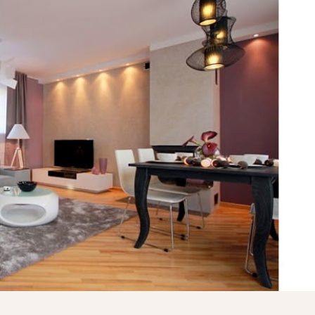
WYPRAWKA
 NA BIZNES
OGRÓD NA CO DZIEŃ
MODA DZIECIĘCA
MINIMALIZM
POKÓJ DZIECIĘCY
ROZWÓJ OSOBISTY
PORADY DLA RODZICÓW
URODA
ROZSZERZANIE DIETY
ZDROWIE
WÓZKI DZIECIĘCE
WAKACJE Z DZIEĆMI
WYPRAWKA