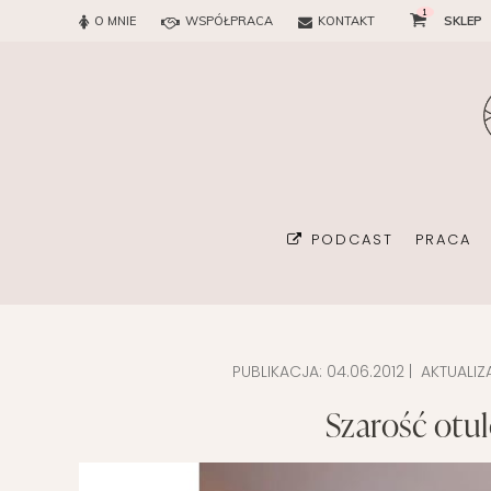
1
O MNIE
WSPÓŁPRACA
KONTAKT
SKLEP
PODCAST
PRACA
PUBLIKACJA:
04.06.2012
| AKTUALIZ
BIURO
Szarość otu
KONSUL
ORGAN