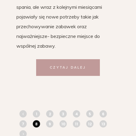
spania, ale wraz z kolejnymi miesiącami
pojawiały się nowe potrzeby takie jak
przechowywanie zabawek oraz
najważniejsze- bezpieczne miejsce do
wspólnej zabawy.
CZYTAJ DALEJ
1
2
3
4
5
6
7
8
9
10
11
12
13