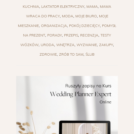
KUCHNIA
LAKTATOR ELEKTRYCZNY
MAMA
MAMA
WRACA DO PRACY
MODA
MOJE BIURO
MOJE
MIESZKANIE
ORGANIZACJA
POKÓJ DZIECIĘCY
POMYSŁ
NA PREZENT
PORADY
PRZEPIS
RECENZJA
TESTY
WÓZKÓW
URODA
WNĘTRZA
WYZWANIE
ZAKUPY
ZDROWIE
ZRÓB TO SAM
ŚLUB