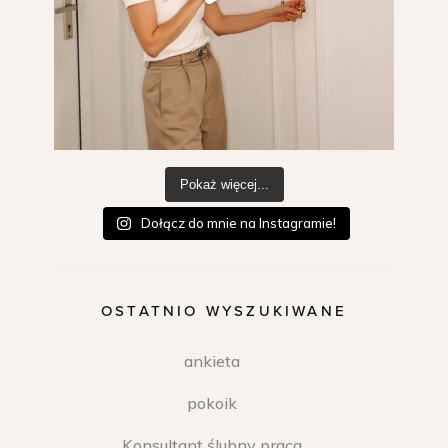
Pokaż więcej...
Dołącz do mnie na Instagramie!
OSTATNIO WYSZUKIWANE
ankieta
pokoik
Konsultant ślubny praca