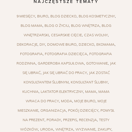
NAJCZĘSTSZE TEMATY
9 MIESIĘCY
BIURO
BLOG DZIECKO
BLOG KOSMETYCZNY
BLOG MAMA
BLOG O ŻYCIU
BLOG WNĘTRZA
BLOG
WNĘTRZARSKI
CESARSKIE CIĘCIE
CZAS WOLNY
DEKORACJE
DIY
DOMOWE BIURO
DZIECKO
EKOMAMA
FOTOGRAFIA
FOTOGRAFIA DZIECIĘCA
FOTOGRAFIA
RODZINNA
GARDEROBA KAPSUŁOWA
GOTOWANIE
JAK
SIĘ UBRAĆ
JAK SIĘ UBRAĆ DO PRACY
JAK ZOSTAĆ
KONSULTANTEM ŚLUBNYM
KONSULTANT ŚLUBNY
KUCHNIA
LAKTATOR ELEKTRYCZNY
MAMA
MAMA
WRACA DO PRACY
MODA
MOJE BIURO
MOJE
MIESZKANIE
ORGANIZACJA
POKÓJ DZIECIĘCY
POMYSŁ
NA PREZENT
PORADY
PRZEPIS
RECENZJA
TESTY
WÓZKÓW
URODA
WNĘTRZA
WYZWANIE
ZAKUPY