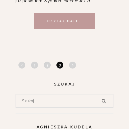
już posiadam wydałam niecałe 40 zł.
CZYTAJ DALEJ
1
2
3
SZUKAJ
AGNIESZKA KUDELA