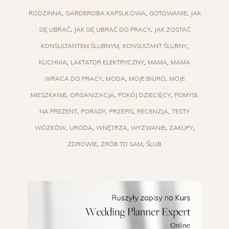
RODZINNA
GARDEROBA KAPSUŁOWA
GOTOWANIE
JAK
SIĘ UBRAĆ
JAK SIĘ UBRAĆ DO PRACY
JAK ZOSTAĆ
KONSULTANTEM ŚLUBNYM
KONSULTANT ŚLUBNY
KUCHNIA
LAKTATOR ELEKTRYCZNY
MAMA
MAMA
WRACA DO PRACY
MODA
MOJE BIURO
MOJE
MIESZKANIE
ORGANIZACJA
POKÓJ DZIECIĘCY
POMYSŁ
NA PREZENT
PORADY
PRZEPIS
RECENZJA
TESTY
WÓZKÓW
URODA
WNĘTRZA
WYZWANIE
ZAKUPY
ZDROWIE
ZRÓB TO SAM
ŚLUB