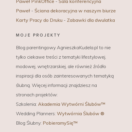
Paweł PinkOffice
-
Sala konferencyjna
Paweł
-
Ściana dekoracyjna w naszym biurze
Karty Pracy do Druku
-
Zabawki dla dwulatka
MOJE PROJEKTY
Blog parentingowy AgnieszkaKudela.pl to nie
tylko ciekawe treści z tematyki lifestylowej,
modowej, wnętrzarskiej, ale również źródło
inspiracji dla osób zainteresowanych tematyką
ślubną. Więcej informacji znajdziesz na
stronach projektów:
Szkolenia:
Akademia Wytwórni Ślubów™
Wedding Planners:
Wytwórnia Ślubów ®
Blog Ślubny:
PobieramySię™