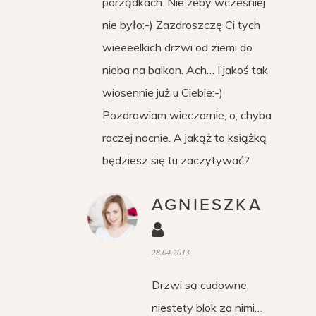
porządkach. Nie żeby wcześniej
nie było:-) Zazdroszczę Ci tych
wieeeelkich drzwi od ziemi do
nieba na balkon. Ach… I jakoś tak
wiosennie już u Ciebie:-)
Pozdrawiam wieczornie, o, chyba
raczej nocnie. A jakąż to książką
będziesz się tu zaczytywać?
AGNIESZKA
28.04.2013
Drzwi są cudowne,
niestety blok za nimi…