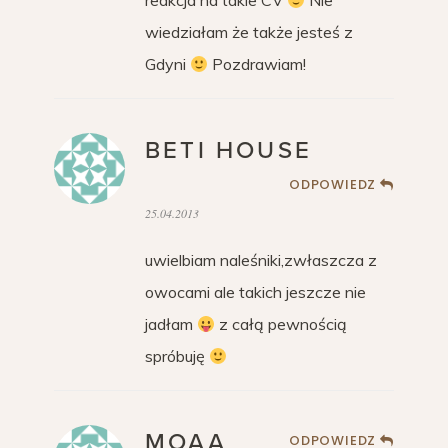
reakcja na takie CV
Nie
wiedziałam że także jesteś z
Gdyni
Pozdrawiam!
BETI HOUSE
ODPOWIEDZ
25.04.2013
uwielbiam naleśniki,zwłaszcza z
owocami ale takich jeszcze nie
jadłam
z całą pewnością
spróbuję
MOAA
ODPOWIEDZ