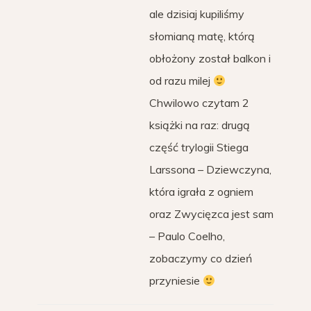
ale dzisiaj kupiliśmy
słomianą matę, którą
obłożony został balkon i
od razu milej
Chwilowo czytam 2
książki na raz: drugą
część trylogii Stiega
Larssona – Dziewczyna,
która igrała z ogniem
oraz Zwycięzca jest sam
– Paulo Coelho,
zobaczymy co dzień
przyniesie