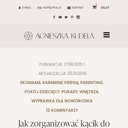
1
O MNIE
WSPÓŁPRACA
KONTAKT
SKLEP
PUBLIKACJA:
17.08.2015
|
AKTUALIZACJA:
23.01.2019
EKOMAMA
,
KARMIENIE PIERSIĄ
,
PARENTING
,
POKÓJ DZIECIĘCY
,
PORADY
,
WNĘTRZA
,
WYPRAWKA DLA NOWORODKA
13 KOMENTARZY
Jak zorganizować kącik do