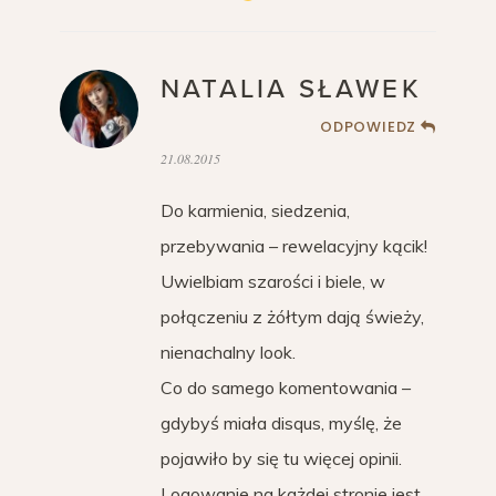
NATALIA SŁAWEK
ODPOWIEDZ
21.08.2015
Do karmienia, siedzenia,
przebywania – rewelacyjny kącik!
Uwielbiam szarości i biele, w
połączeniu z żółtym dają świeży,
nienachalny look.
Co do samego komentowania –
gdybyś miała disqus, myślę, że
pojawiło by się tu więcej opinii.
Logowanie na każdej stronie jest