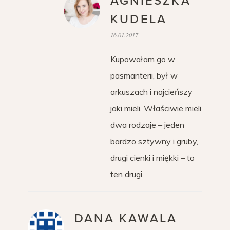
AGNIESZKA
KUDELA
16.01.2017
Kupowałam go w
pasmanterii, był w
arkuszach i najcieńszy
jaki mieli. Właściwie mieli
dwa rodzaje – jeden
bardzo sztywny i gruby,
drugi cienki i miękki – to
ten drugi.
DANA KAWALA