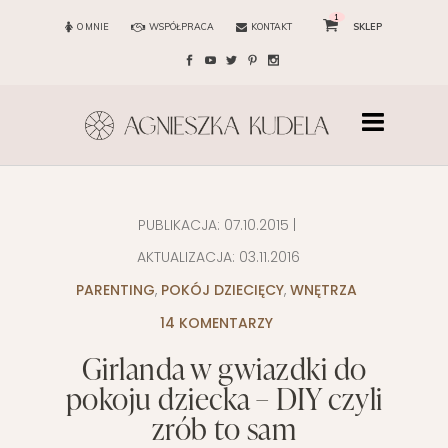
1
O MNIE
WSPÓŁPRACA
KONTAKT
SKLEP
PUBLIKACJA:
07.10.2015
|
AKTUALIZACJA:
03.11.2016
PARENTING
,
POKÓJ DZIECIĘCY
,
WNĘTRZA
14 KOMENTARZY
Girlanda w gwiazdki do
pokoju dziecka – DIY czyli
zrób to sam