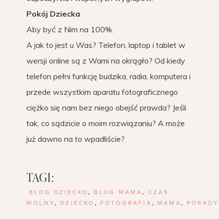
Pokój Dziecka
Aby być z Nim na 100%.
A jak to jest u Was? Telefon, laptop i tablet w
wersji online są z Wami na okrągło? Od kiedy
telefon pełni funkcję budzika, radia, komputera i
przede wszystkim aparatu fotograficznego
ciężko się nam bez niego obejść prawda? Jeśli
tak, co sądzicie o moim rozwiązaniu? A może
już dawno na to wpadliście?
TAGI:
BLOG DZIECKO
,
BLOG MAMA
,
CZAS
WOLNY
,
DZIECKO
,
FOTOGRAFIA
,
MAMA
,
PORAD