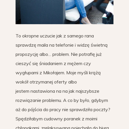
To okropne uczucie jak z samego rana
sprawdzę maila na telefonie i widzę świetną
propozycję albo… problem. Nie potrafię już
cieszyć się śniadaniem z mężem czy
wygłupami z Mikołajem. Moje myśli krążą
wokół otrzymanej oferty albo
jestem nastawiona na na jak najszybsze
rozwiązanie problemu. A co by było, gdybym
aż do pójścia do pracy nie sprawdziła poczty?
Spędziłabym cudowny poranek z moimi
chłopakami, zrelaksowana pojechała do biura,