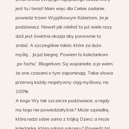
jest tu i teraz! Mam więc dla Ciebie zadanie:
powiedz trzem Wyjątkowym Kobietom, że je
podziwiasz. Nawet jak robiłaś to już wiele razy,
dziś jest świetna okazja aby ponownie to
zrobić. A szczególnie takim, które za dużo
myślą… Ja już biegnę. Powiem to koleżankom
„po fachu”, Blogerkom. Są wspaniałe, a ja wiem,
że one czasami o tym zapominają. Takie słowa
przerwą każdy negatywny ciąg myślowy, na
100%.
A kogo Wy tak szczerze podziwiacie, a nigdy
mu tego nie powiedziałyście? Może sąsiadkę,
która radzi sobie sama z trójką Dzieci, a może
koleżankę, która odnosi sukcesy? Powiedz to!