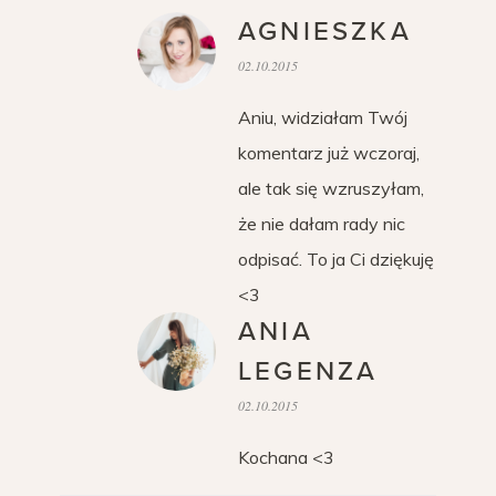
AGNIESZKA
02.10.2015
Aniu, widziałam Twój
komentarz już wczoraj,
ale tak się wzruszyłam,
że nie dałam rady nic
odpisać. To ja Ci dziękuję
<3
ANIA
LEGENZA
02.10.2015
Kochana <3