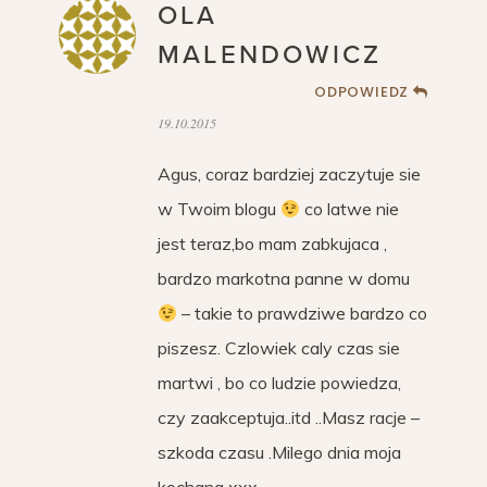
OLA
MALENDOWICZ
ODPOWIEDZ
19.10.2015
Agus, coraz bardziej zaczytuje sie
w Twoim blogu
co latwe nie
jest teraz,bo mam zabkujaca ,
bardzo markotna panne w domu
– takie to prawdziwe bardzo co
piszesz. Czlowiek caly czas sie
martwi , bo co ludzie powiedza,
czy zaakceptuja..itd ..Masz racje –
szkoda czasu .Milego dnia moja