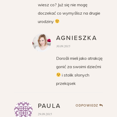
wiesz co? Już się nie mogę
doczekać co wymyślisz na drugie
urodziny
AGNIESZKA
30.09.2015
Dorośli mieli jako atrakcję
gonić za swoimi dziećmi
i stolik słonych
przekąsek
PAULA
ODPOWIEDZ
29.09.2015