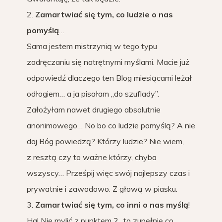
2.
Zamartwiać się tym, co ludzie o nas
pomyślą
…
Sama jestem mistrzynią w tego typu
zadręczaniu się natrętnymi myślami. Macie już
odpowiedź dlaczego ten Blog miesiącami leżał
odłogiem… a ja pisałam „do szuflady”.
Założyłam nawet drugiego absolutnie
anonimowego… No bo co ludzie pomyślą? A nie
daj Bóg powiedzą? Którzy ludzie? Nie wiem,
z resztą czy to ważne którzy, chyba
wszyscy… Prześpij więc swój najlepszy czas i
prywatnie i zawodowo. Z głową w piasku.
3.
Zamartwiać się tym, co inni o nas myślą
!
Ha! Nie mylić z punktem 2., to zupełnie co