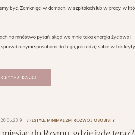
cemy być. Zamknięci w domach, w szpitalach lub w pracy, w kt
h na mnóstwo pytań, skąd we mnie taka energia życiowa i
ą sprawdzonymi sposobami do tego, jak radzę sobie w tak kry
CZYTAJ DALEJ
:
28.05.2019
LIFESTYLE
,
MINIMALIZM
,
ROZWÓJ OSOBISTY
 miesiąc do Rzymu, gdzie jadę teraz?