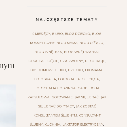
NAJCZĘSTSZE TEMATY
9 MIESIĘCY
BIURO
BLOG DZIECKO
BLOG
KOSMETYCZNY
BLOG MAMA
BLOG O ŻYCIU
BLOG WNĘTRZA
BLOG WNĘTRZARSKI
CESARSKIE CIĘCIE
CZAS WOLNY
DEKORACJE
udnym
DIY
DOMOWE BIURO
DZIECKO
EKOMAMA
FOTOGRAFIA
FOTOGRAFIA DZIECIĘCA
FOTOGRAFIA RODZINNA
GARDEROBA
KAPSUŁOWA
GOTOWANIE
JAK SIĘ UBRAĆ
JAK
SIĘ UBRAĆ DO PRACY
JAK ZOSTAĆ
KONSULTANTEM ŚLUBNYM
KONSULTANT
ŚLUBNY
KUCHNIA
LAKTATOR ELEKTRYCZNY