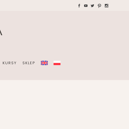
WAKACJE Z DZIEĆMI
Teczki A4 dla wedding
plannera na koordynację
A
dnia ślubu
KURSY
SKLEP
OBISTY
ZIEĆMI
Teczki A4 dla wedding
plannera na koordynację
dnia ślubu