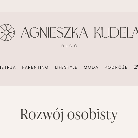
BIURO
DOM
EKOMAMA
DIY
KONSULTANT ŚLUBNY
BIURO
KARMIENIE PIERSIĄ
FOTOGRAFI
ORGANIZACJA
POKÓJ DZIECIĘCY
MODA CIĄŻOWA
KSIĄŻKI
POMYSŁ NA BIZNES
OGRÓD NA CO DZIEŃ
MODA DZIECIĘCA
MINIMALIZM
NĘTRZA
PARENTING
LIFESTYLE
MODA
PODRÓŻE
POKÓJ DZIECIĘCY
ROZWÓJ OS
PORADY DLA RODZICÓW
URODA
ROZSZERZANIE DIETY
ZDROWIE
DOM
EKOMAMA
rozwój osobisty
DIY
WAKACJE Z D
WÓZKI DZIECIĘCE
T ŚLUBNY
BIURO
KARMIENIE PIERSIĄ
FOTOGRAFIA
WAKACJE Z DZIEĆMI
CJA
POKÓJ DZIECIĘCY
MODA CIĄŻOWA
KSIĄŻKI