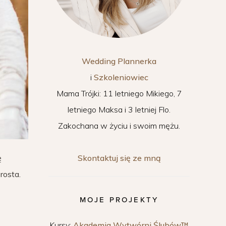
Wedding Plannerka
i
Szkoleniowiec
Mama Trójki: 11 letniego Mikiego, 7
letniego Maksa i 3 letniej Flo.
Zakochana w życiu i swoim mężu.
Skontaktuj się ze mną
ę
rosta.
MOJE PROJEKTY
Kursy:
Akademia Wytwórni Ślubów™