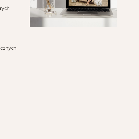
órych
tycznych