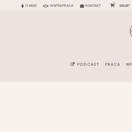
1
O MNIE
WSPÓŁPRACA
KONTAKT
SKLEP
PODCAST
PRACA
W
BIURO
KONSULTAN
ORGANIZA