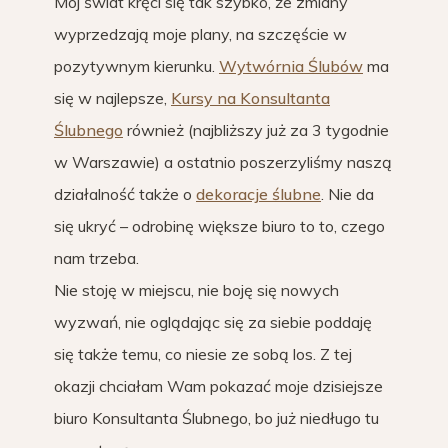
Mój świat kręci się tak szybko, że zmiany
wyprzedzają moje plany, na szczęście w
pozytywnym kierunku.
Wytwórnia Ślubów
ma
się w najlepsze,
Kursy na Konsultanta
Ślubnego
również (najbliższy już za 3 tygodnie
w Warszawie) a ostatnio poszerzyliśmy naszą
działalność także o
dekoracje ślubne
. Nie da
się ukryć – odrobinę większe biuro to to, czego
nam trzeba.
Nie stoję w miejscu, nie boję się nowych
wyzwań, nie oglądając się za siebie poddaję
się także temu, co niesie ze sobą los. Z tej
okazji chciałam Wam pokazać moje dzisiejsze
biuro Konsultanta Ślubnego, bo już niedługo tu