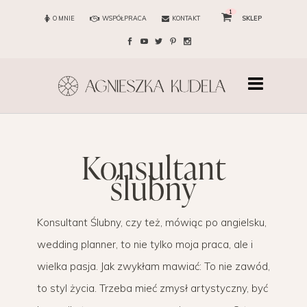
1
O MNIE
WSPÓŁPRACA
KONTAKT
SKLEP
konsultant
ślubny
Konsultant Ślubny, czy też, mówiąc po angielsku,
wedding planner, to nie tylko moja praca, ale i
wielka pasja. Jak zwykłam mawiać: To nie zawód,
to styl życia. Trzeba mieć zmysł artystyczny, być