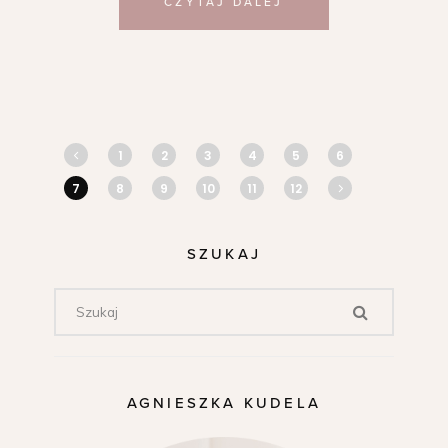
CZYTAJ DALEJ
1
2
3
4
5
6
7
8
9
10
11
12
SZUKAJ
AGNIESZKA KUDELA