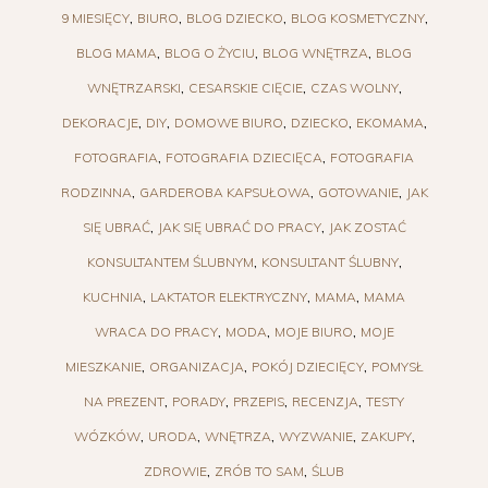
9 MIESIĘCY
BIURO
BLOG DZIECKO
BLOG KOSMETYCZNY
BLOG MAMA
BLOG O ŻYCIU
BLOG WNĘTRZA
BLOG
WNĘTRZARSKI
CESARSKIE CIĘCIE
CZAS WOLNY
DEKORACJE
DIY
DOMOWE BIURO
DZIECKO
EKOMAMA
FOTOGRAFIA
FOTOGRAFIA DZIECIĘCA
FOTOGRAFIA
RODZINNA
GARDEROBA KAPSUŁOWA
GOTOWANIE
JAK
SIĘ UBRAĆ
JAK SIĘ UBRAĆ DO PRACY
JAK ZOSTAĆ
KONSULTANTEM ŚLUBNYM
KONSULTANT ŚLUBNY
KUCHNIA
LAKTATOR ELEKTRYCZNY
MAMA
MAMA
WRACA DO PRACY
MODA
MOJE BIURO
MOJE
MIESZKANIE
ORGANIZACJA
POKÓJ DZIECIĘCY
POMYSŁ
NA PREZENT
PORADY
PRZEPIS
RECENZJA
TESTY
WÓZKÓW
URODA
WNĘTRZA
WYZWANIE
ZAKUPY
ZDROWIE
ZRÓB TO SAM
ŚLUB