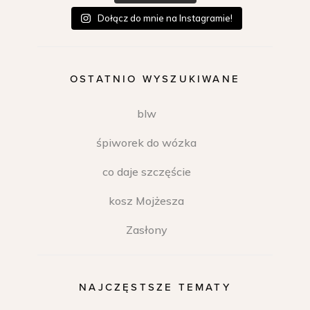
Dołącz do mnie na Instagramie!
OSTATNIO WYSZUKIWANE
blw
śpiworek do wózka
co daje szczęście
kosz Mojżesza
Zasłony
NAJCZĘSTSZE TEMATY