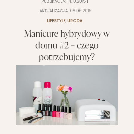
PUBLIKACJA:
14.10.2015
|
AKTUALIZACJA:
08.06.2016
LIFESTYLE
,
URODA
Manicure hybrydowy w
domu #2 – czego
potrzebujemy?