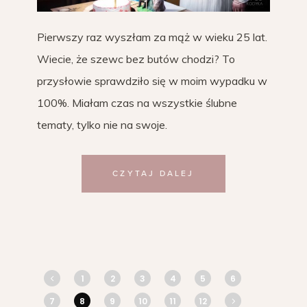
Pierwszy raz wyszłam za mąż w wieku 25 lat.
Wiecie, że szewc bez butów chodzi? To
przysłowie sprawdziło się w moim wypadku w
100%. Miałam czas na wszystkie ślubne
tematy, tylko nie na swoje.
CZYTAJ DALEJ
1
2
3
4
5
6
7
8
9
10
11
12