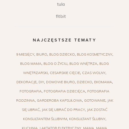
tula
fitbit
NAJCZĘSTSZE TEMATY
9 MIESIĘCY
BIURO
BLOG DZIECKO
BLOG KOSMETYCZNY
BLOG MAMA
BLOG O ŻYCIU
BLOG WNĘTRZA
BLOG
WNĘTRZARSKI
CESARSKIE CIĘCIE
CZAS WOLNY
DEKORACJE
DIY
DOMOWE BIURO
DZIECKO
EKOMAMA
FOTOGRAFIA
FOTOGRAFIA DZIECIĘCA
FOTOGRAFIA
RODZINNA
GARDEROBA KAPSUŁOWA
GOTOWANIE
JAK
SIĘ UBRAĆ
JAK SIĘ UBRAĆ DO PRACY
JAK ZOSTAĆ
KONSULTANTEM ŚLUBNYM
KONSULTANT ŚLUBNY
KUCHNIA
LAKTATOR ELEKTRYCZNY
MAMA
MAMA