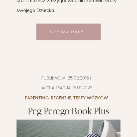
start możesz zrezygnować dla zdrowia skóry
swojego Dziecka.
CZYTAJ DALEJ
PUBLIKACJA:
25.02.2016
|
AKTUALIZACJA:
30.11.2023
PARENTING
,
RECENZJE
,
TESTY WÓZKÓW
Peg Perego Book Plus