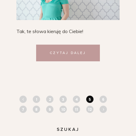
Tak, te słowa kieruję do Ciebie!
CZYTAJ DALEJ
1
2
3
4
5
6
7
8
9
10
11
12
SZUKAJ