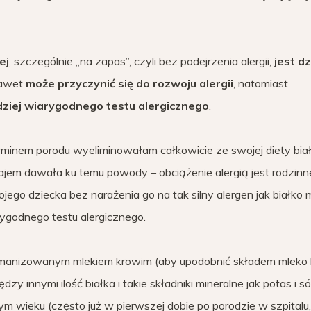
ej
, szczególnie „na zapas”, czyli bez podejrzenia alergii,
jest dz
 nawet
może przyczynić się do rozwoju alergii
, natomiast
dziej wiarygodnego testu alergicznego
.
minem porodu wyeliminowałam całkowicie ze swojej diety bia
łajem dawała ku temu powody – obciążenie alergią jest rodzinne
go dziecka bez narażenia go na tak silny alergen jak białko 
rygodnego testu alergicznego.
humanizowanym mlekiem krowim (aby upodobnić składem mleko
y innymi ilość białka i takie składniki mineralne jak potas i só
ym wieku (często już w pierwszej dobie po porodzie w szpitalu