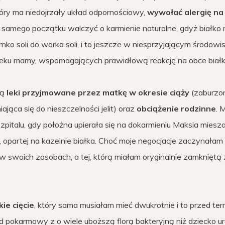
tóry ma niedojrzały układ odpornościowy,
wywołać alergię na
d samego początku walczyć o karmienie naturalne, gdyż białko
ko soli do worka soli, i to jeszcze w niesprzyjającym środowis
eku mamy, wspomagających prawidłową reakcję na obce białk
są
leki przyjmowane przez matkę w okresie ciąży
(zaburzon
ca się do nieszczelności jelit) oraz
obciążenie rodzinne
. 
szpitalu, gdy położna upierała się na dokarmieniu Maksia miesz
, opartej na kazeinie białka. Choć moje negocjacje zaczynałam
j w swoich zasobach, a tej, którą miałam oryginalnie zamkniętą
ie cięcie
, który sama musiałam mieć dwukrotnie i to przed te
d pokarmowy z o wiele uboższą florą bakteryjną niż dziecko 