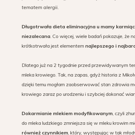
tematem alergii.
Długotrwała dieta eliminacyjna u mamy karmiąc
niezalecana
. Co więcej, wiele badań pokazuje, że
krótkotrwała jest elementem
najlepszego i najbar
Dlatego już na 2 tygodnie przed przewidywanym ter
mleka krowiego. Tak, na zapas, gdyż historia z Miko
dzięki temu mogłam zaobserwować stan zdrowia moje
krowiego zaraz po urodzeniu i szybciej dokonać wia
Dokarmianie mlekiem modyfikowanym
, czyli z
do mleka ludzkiego zmniejsza się w mleku krowim międz
również czynnikiem
, który, występując w tak młod