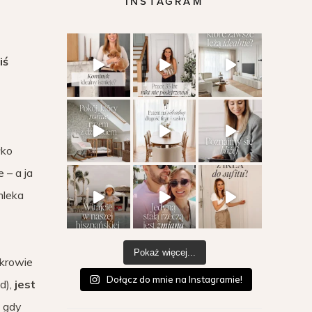
INSTAGRAM
iś
łko
 – a ja
mleka
Pokaż więcej...
 krowie
Dołącz do mnie na Instagramie!
d),
jest
, gdy