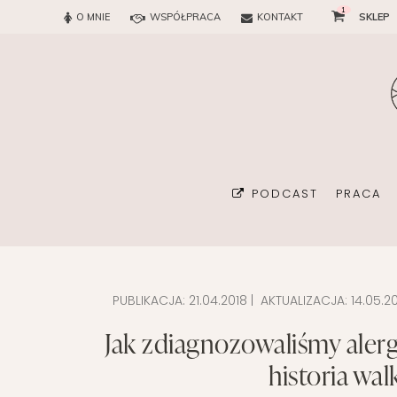
1
O MNIE
WSPÓŁPRACA
KONTAKT
SKLEP
PODCAST
PRACA
PUBLIKACJA:
21.04.2018
| AKTUALIZACJA:
14.05.2
BIURO
Jak zdiagnozowaliśmy alergi
KONSUL
historia wal
ORGAN