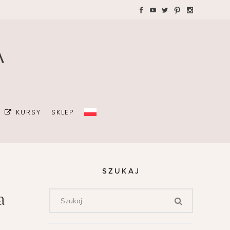
WAKACJE Z DZIEĆMI
Teczki A4 dla wedding
plannera na koordynację
GRAFIA
dnia ślubu
ŻKI
MALIZM
KURSY
SKLEP
ÓJ OSOBISTY
ICÓW
DA
SZUKAJ
OWIE
Z DZIEĆMI
Teczki A4 dla wedding
a
plannera na koordynację
dnia ślubu