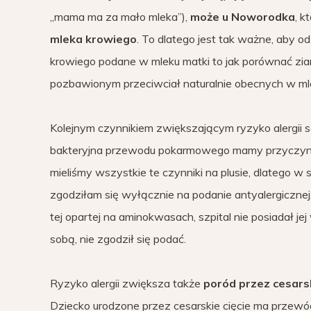
„mama ma za mało mleka”),
może u Noworodka
, k
mleka krowiego
. To dlatego jest tak ważne, aby o
krowiego podane w mleku matki to jak porównać ziarn
pozbawionym przeciwciał naturalnie obecnych w ml
Kolejnym czynnikiem zwiększającym ryzyko alergii 
bakteryjna przewodu pokarmowego mamy przyczyniają
mieliśmy wszystkie te czynniki na plusie, dlatego w 
zgodziłam się wyłącznie na podanie antyalergicznej
tej opartej na aminokwasach, szpital nie posiadał je
sobą, nie zgodził się podać.
Ryzyko alergii zwiększa także
poród przez cesarsk
Dziecko urodzone przez cesarskie cięcie ma przewó