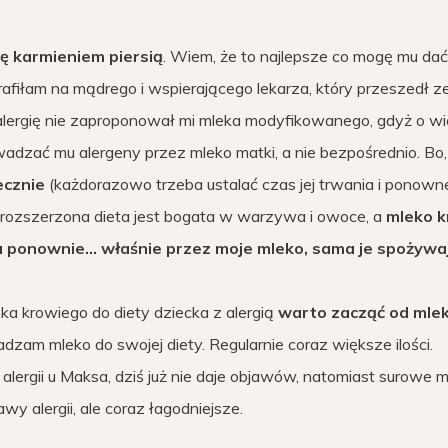
ię karmieniem piersią
. Wiem, że to najlepsze co mogę mu dać
trafiłam na mądrego i wspierającego lekarza, który przeszedł 
na alergię nie zaproponował mi mleka modyfikowanego, gdyż o wi
owadzać mu alergeny przez mleko matki, a nie bezpośrednio. Bo,
ecznie
(każdorazowo trzeba ustalać czas jej trwania i ponown
 rozszerzona dieta jest bogata w warzywa i owoce, a
mleko k
 ponownie… właśnie przez moje mleko, sama je spożywa
a krowiego do diety dziecka z alergią
warto zacząć od mle
dzam mleko do swojej diety. Regularnie coraz większe ilości.
rgii u Maksa, dziś już nie daje objawów, natomiast surowe m
y alergii, ale coraz łagodniejsze.