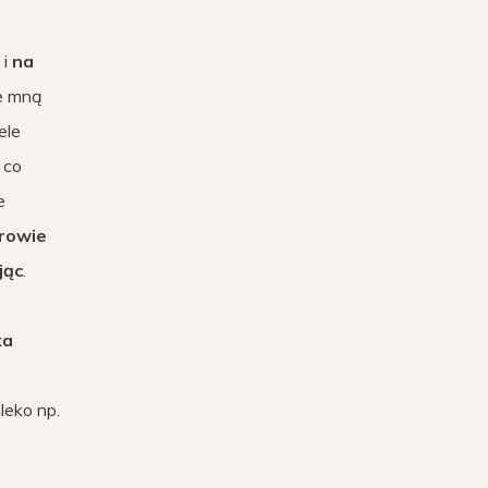
 i
na
ze mną
ele
 co
e
rowie
jąc
.
ka
leko np.