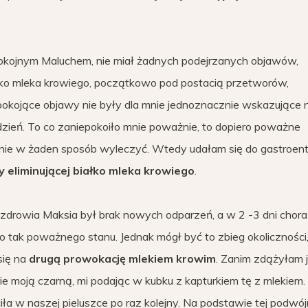
pokojnym Maluchem, nie miał żadnych podejrzanych objawów,
łko mleka krowiego, początkowo pod postacią przetworów,
epokojące objawy nie były dla mnie jednoznacznie wskazujące 
 dzień. To co zaniepokoiło mnie poważnie, to dopiero poważne
stanie w żaden sposób wyleczyć. Wtedy udałam się do gastroen
eliminującej białko mleka krowiego
.
rowia Maksia był brak nowych odparzeń, a w 2 -3 dni chora
do tak poważnego stanu. Jednak mógł być to zbieg okoliczności
się na
drugą prowokację mlekiem krowim
. Zanim zdążyłam 
e moją czarną, mi podając w kubku z kapturkiem tę z mlekiem.
iła w naszej pieluszce po raz kolejny. Na podstawie tej podwój