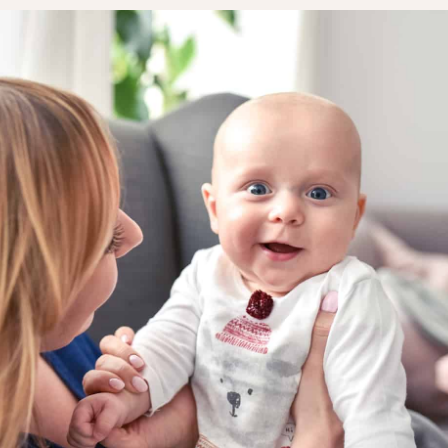
WYPRAWKA
 NA BIZNES
OGRÓD NA CO DZIEŃ
MODA DZIECIĘCA
MINIMALIZM
POKÓJ DZIECIĘCY
ROZWÓJ OSOBISTY
PORADY DLA RODZICÓW
URODA
ROZSZERZANIE DIETY
ZDROWIE
WÓZKI DZIECIĘCE
WAKACJE Z DZIEĆMI
WYPRAWKA