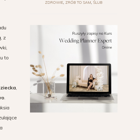
ZDROWIE
ZRÓB TO SAM
ŚLUB
adu
ą
, z
wki,
u to
dziecka
,
wo
.
aksia
ulające
ka