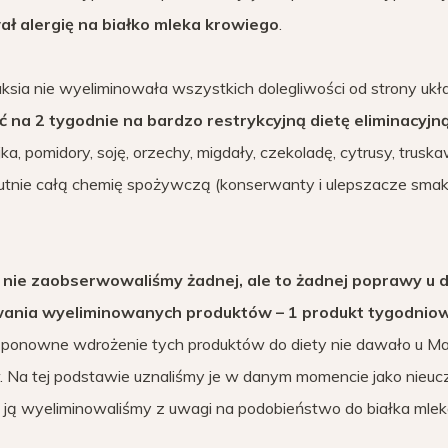
ał alergię na białko mleka krowiego
.
aksia nie wyeliminowała wszystkich dolegliwości od strony ukł
ć na 2 tygodnie na bardzo restrykcyjną dietę eliminacyjn
jka, pomidory, soję, orzechy, migdały, czekoladę, cytrusy, truska
olutnie całą chemię spożywczą (konserwanty i ulepszacze smak
j
nie zaobserwowaliśmy żadnej, ale to żadnej poprawy u 
ania wyeliminowanych produktów – 1 produkt tygodnio
 a ponowne wdrożenie tych produktów do diety nie dawało u M
Na tej podstawie uznaliśmy je w danym momencie jako nieucz
le ją wyeliminowaliśmy z uwagi na podobieństwo do białka mle