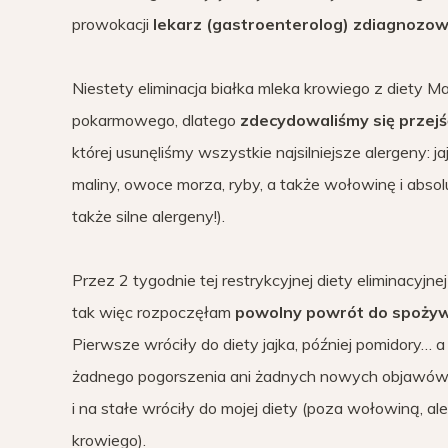
prowokacji
lekarz (gastroenterolog) zdiagnozow
Niestety eliminacja białka mleka krowiego z diety M
pokarmowego, dlatego
zdecydowaliśmy się przejś
której usunęliśmy wszystkie najsilniejsze alergeny: ja
maliny, owoce morza, ryby, a także wołowinę i abs
także silne alergeny!).
Przez 2 tygodnie tej restrykcyjnej diety eliminacyjne
tak więc rozpoczęłam
powolny powrót do spożyw
Pierwsze wróciły do diety jajka, później pomidory…
żadnego pogorszenia ani żadnych nowych objawów. 
i na stałe wróciły do mojej diety (poza wołowiną, a
krowiego).