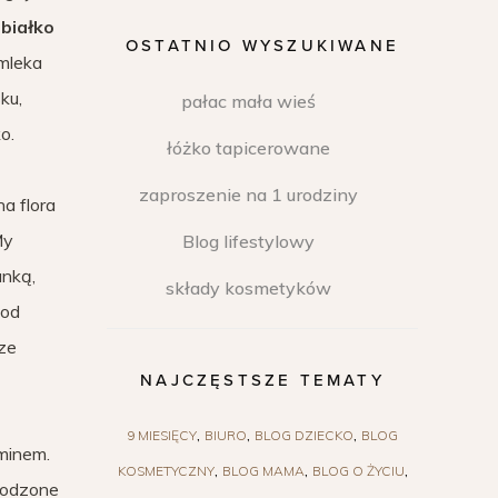
 białko
OSTATNIO WYSZUKIWANE
 mleka
ku,
pałac mała wieś
o.
łóżko tapicerowane
zaproszenie na 1 urodziny
a flora
My
Blog lifestylowy
anką,
składy kosmetyków
 od
 ze
NAJCZĘSTSZE TEMATY
9 MIESIĘCY
BIURO
BLOG DZIECKO
BLOG
rminem.
KOSMETYCZNY
BLOG MAMA
BLOG O ŻYCIU
urodzone