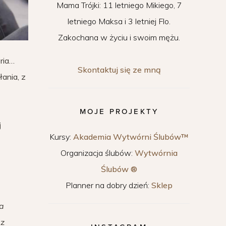
Mama Trójki: 11 letniego Mikiego, 7
letniego Maksa i 3 letniej Flo.
Zakochana w życiu i swoim mężu.
oria…
Skontaktuj się ze mną
ania, z
MOJE PROJEKTY
j
Kursy:
Akademia Wytwórni Ślubów™
Organizacja ślubów:
Wytwórnia
Ślubów ®
Planner na dobry dzień:
Sklep
na
 z