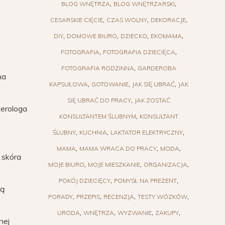
BLOG WNĘTRZA
BLOG WNĘTRZARSKI
CESARSKIE CIĘCIE
CZAS WOLNY
DEKORACJE
DIY
DOMOWE BIURO
DZIECKO
EKOMAMA
FOTOGRAFIA
FOTOGRAFIA DZIECIĘCA
FOTOGRAFIA RODZINNA
GARDEROBA
na
KAPSUŁOWA
GOTOWANIE
JAK SIĘ UBRAĆ
JAK
SIĘ UBRAĆ DO PRACY
JAK ZOSTAĆ
terologa
KONSULTANTEM ŚLUBNYM
KONSULTANT
ŚLUBNY
KUCHNIA
LAKTATOR ELEKTRYCZNY
MAMA
MAMA WRACA DO PRACY
MODA
 skóra
MOJE BIURO
MOJE MIESZKANIE
ORGANIZACJA
,
POKÓJ DZIECIĘCY
POMYSŁ NA PREZENT
ją
PORADY
PRZEPIS
RECENZJA
TESTY WÓZKÓW
URODA
WNĘTRZA
WYZWANIE
ZAKUPY
nej