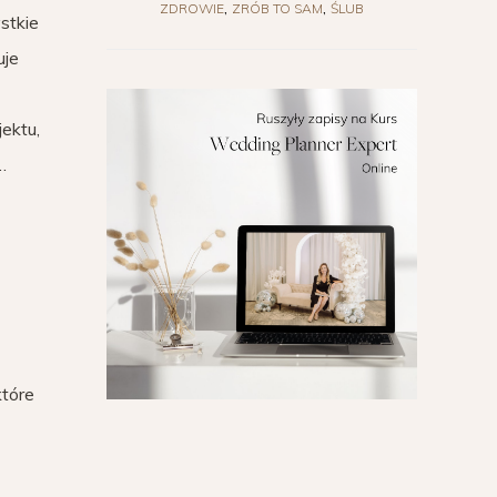
ZDROWIE
ZRÓB TO SAM
ŚLUB
stkie
uje
ektu,
…
które