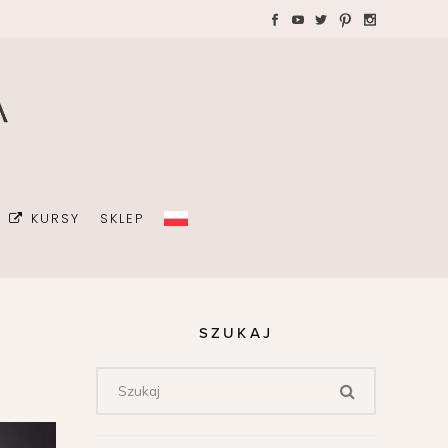
WAKACJE Z DZIEĆMI
Teczki A4 dla wedding
plannera na koordynację
GRAFIA
dnia ślubu
ŻKI
MALIZM
KURSY
SKLEP
ÓJ OSOBISTY
ICÓW
DA
SZUKAJ
OWIE
Z DZIEĆMI
Teczki A4 dla wedding
plannera na koordynację
dnia ślubu