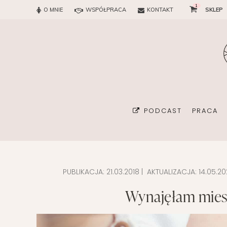
1
O MNIE
WSPÓŁPRACA
KONTAKT
SKLEP
PODCAST
PRACA
PUBLIKACJA:
21.03.2018
| AKTUALIZACJA:
14.05.20
BIURO
Wynajęłam mies
KONSUL
ORGAN