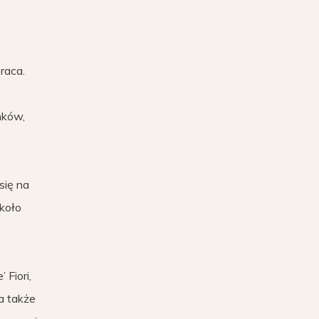
raca.
nków,
się na
około
 Fiori,
a także