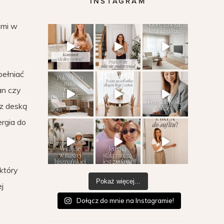
INSTAGRAM
ami w
pełniać
an czy
 z deską
ergia do
 który
Pokaż więcej...
j
Dołącz do mnie na Instagramie!