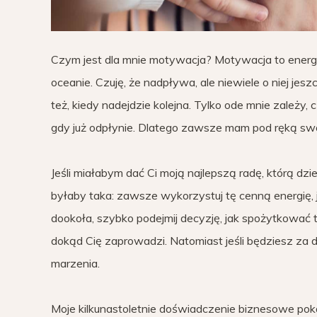
Czym jest dla mnie motywacja? Motywacja to energ
oceanie. Czuję, że nadpływa, ale niewiele o niej jes
też, kiedy nadejdzie kolejna. Tylko ode mnie zależ
gdy już odpłynie. Dlatego zawsze mam pod ręką swo
Jeśli miałabym dać Ci moją najlepszą radę, którą dzi
byłaby taka: zawsze wykorzystuj tę cenną energię, j
dookoła, szybko podejmij decyzję, jak spożytkować t
dokąd Cię zaprowadzi. Natomiast jeśli będziesz za dł
marzenia.
Moje kilkunastoletnie doświadczenie biznesowe pokaz