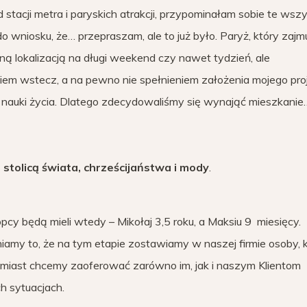
d stacji metra i paryskich atrakcji, przypominałam sobie te wszy
 wniosku, że… przepraszam, ale to już było. Paryż, który zajm
lną lokalizacją na długi weekend czy nawet tydzień, ale
iem wstecz, a na pewno nie spełnieniem założenia mojego proj
i nauki życia. Dlatego zdecydowaliśmy się wynająć mieszkanie
tolicą świata, chrześcijaństwa i mody
.
opcy będą mieli wtedy – Mikołaj 3,5 roku, a Maksiu 9 miesięcy.
my to, że na tym etapie zostawiamy w naszej firmie osoby, 
omiast chcemy zaoferować zarówno im, jak i naszym Klientom
h sytuacjach.