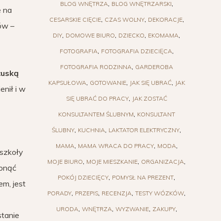
BLOG WNĘTRZA
BLOG WNĘTRZARSKI
e na
CESARSKIE CIĘCIE
CZAS WOLNY
DEKORACJE
ków –
DIY
DOMOWE BIURO
DZIECKO
EKOMAMA
FOTOGRAFIA
FOTOGRAFIA DZIECIĘCA
FOTOGRAFIA RODZINNA
GARDEROBA
cuską
KAPSUŁOWA
GOTOWANIE
JAK SIĘ UBRAĆ
JAK
enił i w
SIĘ UBRAĆ DO PRACY
JAK ZOSTAĆ
KONSULTANTEM ŚLUBNYM
KONSULTANT
ŚLUBNY
KUCHNIA
LAKTATOR ELEKTRYCZNY
MAMA
MAMA WRACA DO PRACY
MODA
 szkoły
MOJE BIURO
MOJE MIESZKANIE
ORGANIZACJA
łonąć
POKÓJ DZIECIĘCY
POMYSŁ NA PREZENT
em, jest
PORADY
PRZEPIS
RECENZJA
TESTY WÓZKÓW
URODA
WNĘTRZA
WYZWANIE
ZAKUPY
stanie