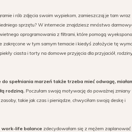
agramie i rób zdjęcia swoim wypiekom, zamieszczaj je tam wraz
owiedniego sprzętu? W internecie znajdziesz mnóstwo darmowy
że świetnego oprogramowania z filtrami, które pomogą wyekspo
e zakręcone w tym samym temacie i kiedyś założycie tę wym
ekły ciasta i torty na domowe przyjęcia dla przyjaciół, rodziny 
że do spełniania marzeń także trzeba mieć odwagę, miała
łą rodziną.
Poczułam swoją motywację do poważnej zmiany
asoby, takie jak czas i pieniądze, chwyciłam swoją deskę i
ą work-life balance
zdecydowałam się z mężem zaplanować k