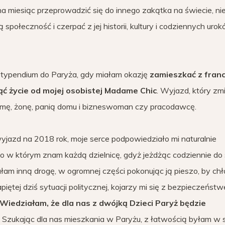
 na miesiąc przeprowadzić się do innego zakątka na świecie, ni
społeczność i czerpać z jej historii, kultury i codziennych uro
a stypendium do Paryża, gdy miałam okazję
zamieszkać z fran
nąć życie od mojej osobistej Madame Chic
. Wyjazd, który zmi
amę, żonę, panią domu i bizneswoman czy pracodawcę.
yjazd na 2018 rok, moje serce podpowiedziało mi naturalnie
o w którym znam każdą dzielnicę, gdyż jeżdżąc codziennie do
ałam inną drogę, w ogromnej części pokonując ją pieszo, by ch
ętej dziś sytuacji politycznej, kojarzy mi się z bezpieczeństw
Wiedziałam, że dla nas z dwójką Dzieci Paryż będzie
. Szukając dla nas mieszkania w Paryżu, z łatwością byłam w 