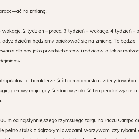
 pracować na zmianę.
– wakacje, 2 tydzień – praca, 3 tydzień – wakacje, 4 tydzień – p
 gdyż dziećmi będziemy opiekować się na zmianę. To będzie
wanie dla nas jako przedsiębiorców i rodziców, a także małżo
odejmiemy.
btropikalny, o charakterze śródziemnomorskim, zdecydowałam 
rugiej połowy maja, gdy średnia wysokość temperatur wynosi 
.
600 m od najsłynniejszego rzymskiego targu na Placu Campo de’
ie pełno stoisk z dojrzałymi owocami, warzywami czy rybami, 