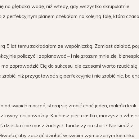
się na głęboką wodę, niż wtedy, gdy wszystko skrupulatnie
ja z perfekcyjnym planem czekałam na kolejną falę, która czas
tórą 5 lat temu zakładałam ze wspólniczką. Zamiast działać, po
kcyjnie policzyć i zaplanować – i nie zrozum mnie źle, biznespl
e ma zaprowadzić Cię do sukcesu, ale czasami warto rzucić się
 zrobić, niż przygotować się perfekcyjnie i nie zrobić nic, bo en
 od swoich marzeń, staraj się zrobić choć jeden, maleńki krok,
kosztowny, ani poważny. Kochasz piec ciastka, marzysz o własne
ś dziecko i nie masz żadnych funduszy na start? Nie siedź z
żliwości, aby zacząć działać w swoim wymarzonym kierunku.