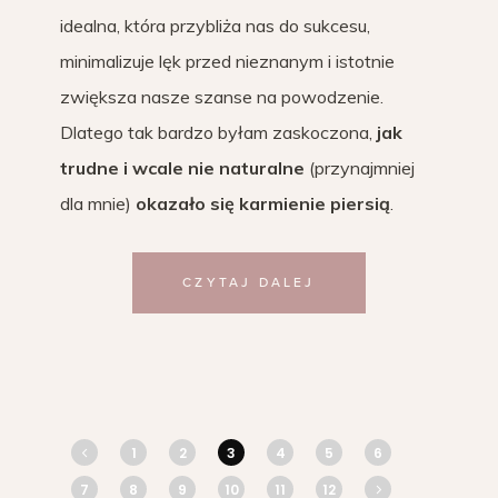
idealna, która przybliża nas do sukcesu,
minimalizuje lęk przed nieznanym i istotnie
zwiększa nasze szanse na powodzenie.
Dlatego tak bardzo byłam zaskoczona,
jak
trudne i wcale nie naturalne
(przynajmniej
dla mnie)
okazało się karmienie piersią
.
CZYTAJ DALEJ
1
2
3
4
5
6
7
8
9
10
11
12