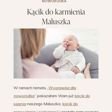
NOWORODKA
Kącik do karmienia
Maluszka
W ramach tematu „
Wyprawka dla
noworodka
” pokazałam Wam już
kącik do
spania
naszego Maluszka,
kącik do
przewijania i pielęgnacji
i zostało nam jeszcze