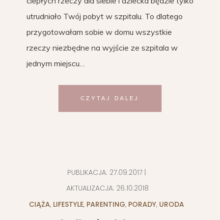
ciepłych rzeczy dla siebie i dziecka będzie tylko
utrudniało Twój pobyt w szpitalu. To dlatego
przygotowałam sobie w domu wszystkie
rzeczy niezbędne na wyjście ze szpitala w
jednym miejscu…
CZYTAJ DALEJ
PUBLIKACJA:
27.09.2017
|
AKTUALIZACJA:
26.10.2018
CIĄŻA
,
LIFESTYLE
,
PARENTING
,
PORADY
,
URODA