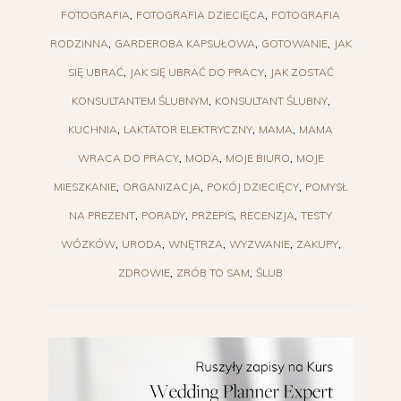
FOTOGRAFIA
FOTOGRAFIA DZIECIĘCA
FOTOGRAFIA
RODZINNA
GARDEROBA KAPSUŁOWA
GOTOWANIE
JAK
SIĘ UBRAĆ
JAK SIĘ UBRAĆ DO PRACY
JAK ZOSTAĆ
KONSULTANTEM ŚLUBNYM
KONSULTANT ŚLUBNY
KUCHNIA
LAKTATOR ELEKTRYCZNY
MAMA
MAMA
WRACA DO PRACY
MODA
MOJE BIURO
MOJE
MIESZKANIE
ORGANIZACJA
POKÓJ DZIECIĘCY
POMYSŁ
NA PREZENT
PORADY
PRZEPIS
RECENZJA
TESTY
WÓZKÓW
URODA
WNĘTRZA
WYZWANIE
ZAKUPY
ZDROWIE
ZRÓB TO SAM
ŚLUB