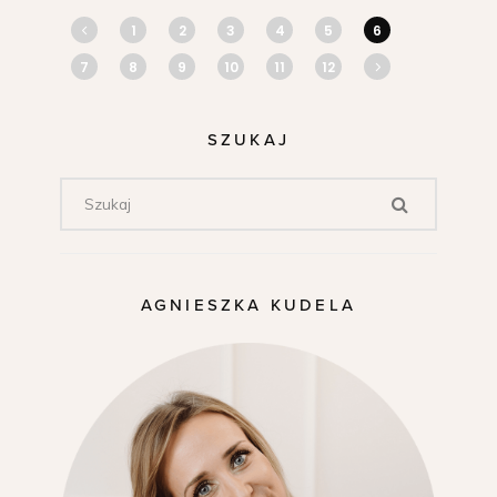
1
2
3
4
5
6
7
8
9
10
11
12
SZUKAJ
AGNIESZKA KUDELA