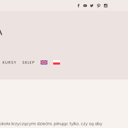
WAKACJE Z DZIEĆMI
Teczki A4 dla wedding
plannera na koordynację
A
dnia ślubu
KURSY
SKLEP
OBISTY
ZIEĆMI
Teczki A4 dla wedding
plannera na koordynację
dnia ślubu
a krzyczącymi dziećmi, pilnując tylko, czy są aby