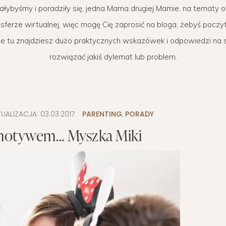
iałybyśmy i poradziły się, jedna Mama drugiej Mamie, na tematy o
WYPRAWKA
 BIZNES
OGRÓD NA CO DZIEŃ
MODA DZIECIĘCA
MINIMALIZM
ferze wirtualnej, więc mogę Cię zaprosić na bloga, żebyś poczy
POKÓJ DZIECIĘCY
ROZWÓJ OSOBISTY
że tu znajdziesz dużo praktycznych wskazówek i odpowiedzi na 
rozwiązać jakiś dylemat lub problem.
PORADY DLA RODZICÓW
URODA
ROZSZERZANIE DIETY
ZDROWIE
WÓZKI DZIECIĘCE
TUALIZACJA:
03.03.2017
PARENTING
,
PORADY
 motywem… Myszka Miki
WAKACJE Z DZIEĆMI
WYPRAWKA