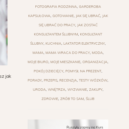
FOTOGRAFIA RODZINNA
GARDEROBA
KAPSUŁOWA
GOTOWANIE
JAK SIĘ UBRAĆ
JAK
SIĘ UBRAĆ DO PRACY
JAK ZOSTAĆ
KONSULTANTEM ŚLUBNYM
KONSULTANT
ŚLUBNY
KUCHNIA
LAKTATOR ELEKTRYCZNY
MAMA
MAMA WRACA DO PRACY
MODA
MOJE BIURO
MOJE MIESZKANIE
ORGANIZACJA
POKÓJ DZIECIĘCY
POMYSŁ NA PREZENT
sz jak
PORADY
PRZEPIS
RECENZJA
TESTY WÓZKÓW
URODA
WNĘTRZA
WYZWANIE
ZAKUPY
ZDROWIE
ZRÓB TO SAM
ŚLUB