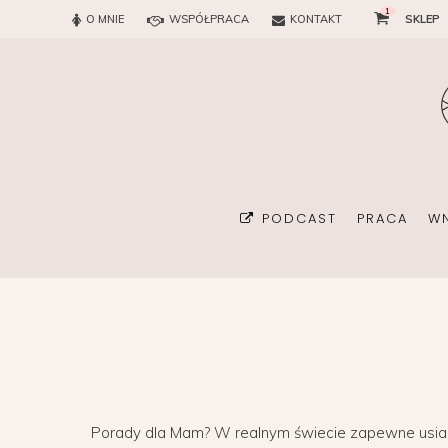
1
O MNIE
WSPÓŁPRACA
KONTAKT
SKLEP
PODCAST
PRACA
W
BIURO
KONSULTAN
Porady dla Mam? W realnym świecie zapewne usiadł
ORGANIZA