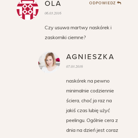
OLA
ODPOWIEDZ
06.03.2016
Czy usuwa martwy naskórek i
zaskorniki ciemne?
AGNIESZKA
07.03.2016
naskórek na pewno
minimalnie codziennie
ściera, choć ja raz na
jakiś czas lubię użyć
peelingu. Ogólnie cera z
dnia na dzień jest coraz