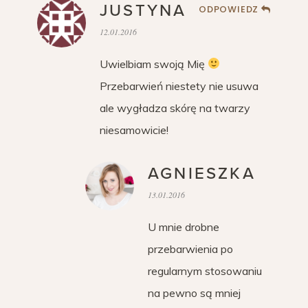
JUSTYNA
ODPOWIEDZ
12.01.2016
Uwielbiam swoją Mię
Przebarwień niestety nie usuwa
ale wygładza skórę na twarzy
niesamowicie!
AGNIESZKA
13.01.2016
U mnie drobne
przebarwienia po
regularnym stosowaniu
na pewno są mniej