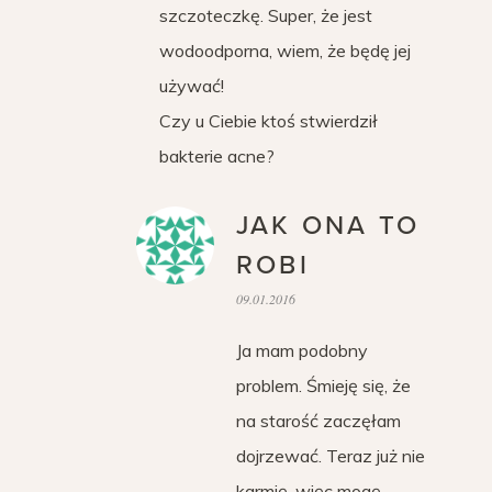
szczoteczkę. Super, że jest
wodoodporna, wiem, że będę jej
używać!
Czy u Ciebie ktoś stwierdził
bakterie acne?
JAK ONA TO
ROBI
09.01.2016
Ja mam podobny
problem. Śmieję się, że
na starość zaczęłam
dojrzewać. Teraz już nie
karmię, więc mogę