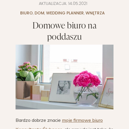
AKTUALIZACJA:
14.05.2021
BIURO
,
DOM
,
WEDDING PLANNER
,
WNĘTRZA
Domowe biuro na
poddaszu
Bardzo dobrze znacie
moje firmowe biuro