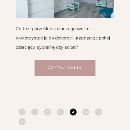
Co to są przeklejki i dlaczego warto
wykorzystać je do dekoracji urządzając pokój
dziecięcy, sypialnię czy salon?
CZYTAJ DALEJ
1
2
3
4
5
6