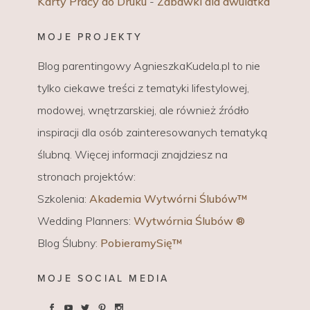
Karty Pracy do Druku
-
Zabawki dla dwulatka
MOJE PROJEKTY
Blog parentingowy AgnieszkaKudela.pl to nie
tylko ciekawe treści z tematyki lifestylowej,
modowej, wnętrzarskiej, ale również źródło
inspiracji dla osób zainteresowanych tematyką
ślubną. Więcej informacji znajdziesz na
stronach projektów:
Szkolenia:
Akademia Wytwórni Ślubów™
Wedding Planners:
Wytwórnia Ślubów ®
Blog Ślubny:
PobieramySię™
MOJE SOCIAL MEDIA