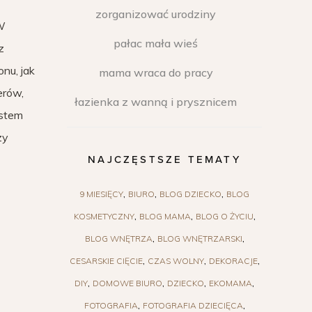
zorganizować urodziny
 W
pałac mała wieś
z
nu, jak
mama wraca do pracy
erów,
łazienka z wanną i prysznicem
estem
zy
NAJCZĘSTSZE TEMATY
9 MIESIĘCY
BIURO
BLOG DZIECKO
BLOG
KOSMETYCZNY
BLOG MAMA
BLOG O ŻYCIU
BLOG WNĘTRZA
BLOG WNĘTRZARSKI
CESARSKIE CIĘCIE
CZAS WOLNY
DEKORACJE
DIY
DOMOWE BIURO
DZIECKO
EKOMAMA
FOTOGRAFIA
FOTOGRAFIA DZIECIĘCA