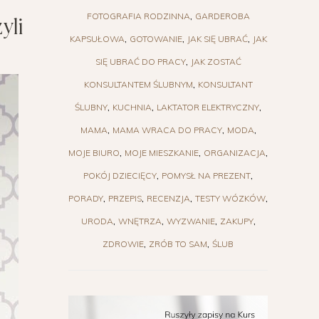
yli
FOTOGRAFIA RODZINNA
GARDEROBA
KAPSUŁOWA
GOTOWANIE
JAK SIĘ UBRAĆ
JAK
SIĘ UBRAĆ DO PRACY
JAK ZOSTAĆ
KONSULTANTEM ŚLUBNYM
KONSULTANT
ŚLUBNY
KUCHNIA
LAKTATOR ELEKTRYCZNY
MAMA
MAMA WRACA DO PRACY
MODA
MOJE BIURO
MOJE MIESZKANIE
ORGANIZACJA
POKÓJ DZIECIĘCY
POMYSŁ NA PREZENT
PORADY
PRZEPIS
RECENZJA
TESTY WÓZKÓW
URODA
WNĘTRZA
WYZWANIE
ZAKUPY
ZDROWIE
ZRÓB TO SAM
ŚLUB