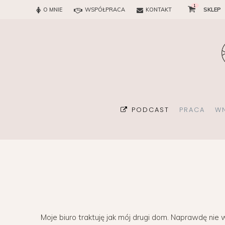
1
O MNIE
WSPÓŁPRACA
KONTAKT
SKLEP
PODCAST
PRACA
W
BIURO
KONSULTAN
Moje biuro traktuję jak mój drugi dom. Naprawdę nie
ORGANIZA