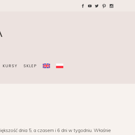
WAKACJE Z DZIEĆMI
Teczki A4 dla wedding
plannera na koordynację
A
dnia ślubu
KURSY
SKLEP
OBISTY
ZIEĆMI
Teczki A4 dla wedding
plannera na koordynację
dnia ślubu
ększość dnia 5, a czasem i 6 dni w tygodniu. Właśnie