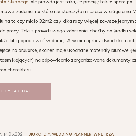
nta Ślubnego
, ale prawda jest taka, że pracuję także sporo po
rmowe zadania, na które nie starczyło mi czasu w ciągu dnia.
u na to czy miało 32m2 czy kilka razy więcej zawsze jednym 
o pracy. Taki z prawdziwego zdarzenia, choćby na środku salo
akże lubi popracować w domu). A w nim oprócz dwóch komput
iejsce na drukarkę, skaner, moje ukochane materiały biurowe (j
y taśm klejących) na odpowiednio zorganizowane dokumenty c
ego charakteru.
CZYTAJ DALEJ
A:
14.05.2021
BIURO
,
DIY
,
WEDDING PLANNER
,
WNĘTRZA