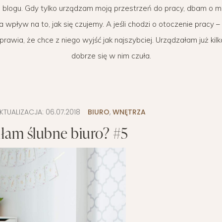
 blogu. Gdy tylko urządzam moją przestrzeń do pracy, dbam o m
WYPRAWKA
 BIZNES
OGRÓD NA CO DZIEŃ
MODA DZIECIĘCA
MINIMALIZM
a wpływ na to, jak się czujemy. A jeśli chodzi o otoczenie pracy 
POKÓJ DZIECIĘCY
ROZWÓJ OSOBISTY
e sprawia, że chce z niego wyjść jak najszybciej. Urządzałam już k
dobrze się w nim czuła.
PORADY DLA RODZICÓW
URODA
ROZSZERZANIE DIETY
ZDROWIE
WÓZKI DZIECIĘCE
KTUALIZACJA:
06.07.2018
BIURO
,
WNĘTRZA
iłam ślubne biuro? #5
WAKACJE Z DZIEĆMI
WYPRAWKA