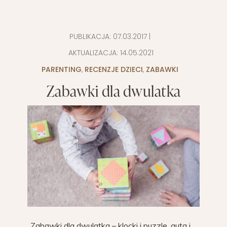
PUBLIKACJA:
07.03.2017
|
AKTUALIZACJA:
14.05.2021
PARENTING
,
RECENZJE DZIECI
,
ZABAWKI
Zabawki dla dwulatka
..Zabawki dla dwulatka – klocki i puzzle, auta i