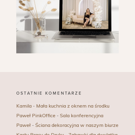
OSTATNIE KOMENTARZE
Kamila
-
Mała kuchnia z oknem na środku
Paweł PinkOffice
-
Sala konferencyjna
Paweł
-
Ściana dekoracyjna w naszym biurze
Karty Pracy do Druku
-
Zabawki dla dwulatka