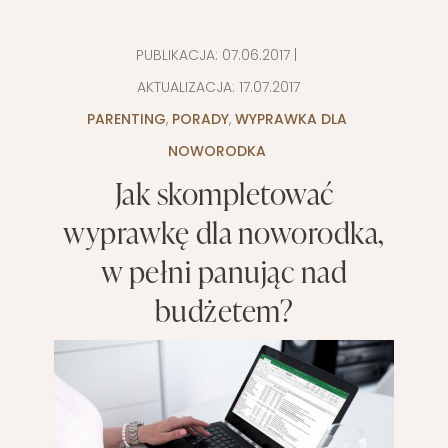
PUBLIKACJA:
07.06.2017
|
AKTUALIZACJA:
17.07.2017
PARENTING
,
PORADY
,
WYPRAWKA DLA
NOWORODKA
Jak skompletować
wyprawkę dla noworodka,
w pełni panując nad
budżetem?