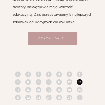
traktory niewątpliwie mają wartość
edukacyjną. Dziś przedstawiamy 5 najlepszych
zabawek edukacyjnych dla dwulatka.
CZYTAJ DALEJ
1
2
3
4
5
6
7
8
9
10
11
12
13
14
15
16
17
18
19
20
21
22
23
24
25
26