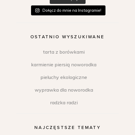
Dołącz do mnie na Instagramie!
OSTATNIO WYSZUKIWANE
tarta z borówkami
karmienie piersią noworodka
pieluchy ekologiczne
wyprawka dla noworodka
radzka radzi
NAJCZĘSTSZE TEMATY