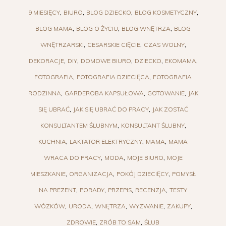
9 MIESIĘCY
BIURO
BLOG DZIECKO
BLOG KOSMETYCZNY
BLOG MAMA
BLOG O ŻYCIU
BLOG WNĘTRZA
BLOG
WNĘTRZARSKI
CESARSKIE CIĘCIE
CZAS WOLNY
DEKORACJE
DIY
DOMOWE BIURO
DZIECKO
EKOMAMA
FOTOGRAFIA
FOTOGRAFIA DZIECIĘCA
FOTOGRAFIA
RODZINNA
GARDEROBA KAPSUŁOWA
GOTOWANIE
JAK
SIĘ UBRAĆ
JAK SIĘ UBRAĆ DO PRACY
JAK ZOSTAĆ
KONSULTANTEM ŚLUBNYM
KONSULTANT ŚLUBNY
KUCHNIA
LAKTATOR ELEKTRYCZNY
MAMA
MAMA
WRACA DO PRACY
MODA
MOJE BIURO
MOJE
MIESZKANIE
ORGANIZACJA
POKÓJ DZIECIĘCY
POMYSŁ
NA PREZENT
PORADY
PRZEPIS
RECENZJA
TESTY
WÓZKÓW
URODA
WNĘTRZA
WYZWANIE
ZAKUPY
ZDROWIE
ZRÓB TO SAM
ŚLUB