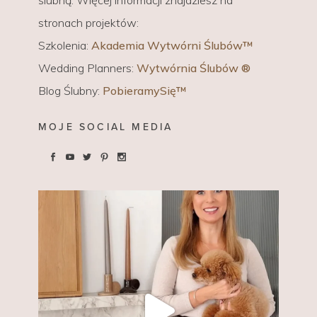
ślubną. Więcej informacji znajdziesz na
stronach projektów:
Szkolenia:
Akademia Wytwórni Ślubów™
Wedding Planners:
Wytwórnia Ślubów ®
Blog Ślubny:
PobieramySię™
MOJE SOCIAL MEDIA