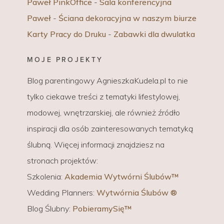
Paweł PinkOffice
-
Sala konferencyjna
Paweł
-
Ściana dekoracyjna w naszym biurze
Karty Pracy do Druku
-
Zabawki dla dwulatka
MOJE PROJEKTY
Blog parentingowy AgnieszkaKudela.pl to nie
tylko ciekawe treści z tematyki lifestylowej,
modowej, wnętrzarskiej, ale również źródło
inspiracji dla osób zainteresowanych tematyką
ślubną. Więcej informacji znajdziesz na
stronach projektów:
Szkolenia:
Akademia Wytwórni Ślubów™
Wedding Planners:
Wytwórnia Ślubów ®
Blog Ślubny:
PobieramySię™