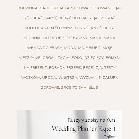
RODZINNA
GARDEROBA KAPSUŁOWA
GOTOWANIE
JAK
SIĘ UBRAĆ
JAK SIĘ UBRAĆ DO PRACY
JAK ZOSTAĆ
KONSULTANTEM ŚLUBNYM
KONSULTANT ŚLUBNY
KUCHNIA
LAKTATOR ELEKTRYCZNY
MAMA
MAMA
WRACA DO PRACY
MODA
MOJE BIURO
MOJE
MIESZKANIE
ORGANIZACJA
POKÓJ DZIECIĘCY
POMYSŁ
NA PREZENT
PORADY
PRZEPIS
RECENZJA
TESTY
WÓZKÓW
URODA
WNĘTRZA
WYZWANIE
ZAKUPY
ZDROWIE
ZRÓB TO SAM
ŚLUB