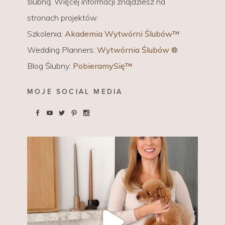
ślubną. Więcej informacji znajdziesz na
stronach projektów:
Szkolenia:
Akademia Wytwórni Ślubów™
Wedding Planners:
Wytwórnia Ślubów ®
Blog Ślubny:
PobieramySię™
MOJE SOCIAL MEDIA