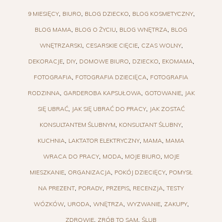
9 MIESIĘCY
BIURO
BLOG DZIECKO
BLOG KOSMETYCZNY
BLOG MAMA
BLOG O ŻYCIU
BLOG WNĘTRZA
BLOG
WNĘTRZARSKI
CESARSKIE CIĘCIE
CZAS WOLNY
DEKORACJE
DIY
DOMOWE BIURO
DZIECKO
EKOMAMA
FOTOGRAFIA
FOTOGRAFIA DZIECIĘCA
FOTOGRAFIA
RODZINNA
GARDEROBA KAPSUŁOWA
GOTOWANIE
JAK
SIĘ UBRAĆ
JAK SIĘ UBRAĆ DO PRACY
JAK ZOSTAĆ
KONSULTANTEM ŚLUBNYM
KONSULTANT ŚLUBNY
KUCHNIA
LAKTATOR ELEKTRYCZNY
MAMA
MAMA
WRACA DO PRACY
MODA
MOJE BIURO
MOJE
MIESZKANIE
ORGANIZACJA
POKÓJ DZIECIĘCY
POMYSŁ
NA PREZENT
PORADY
PRZEPIS
RECENZJA
TESTY
WÓZKÓW
URODA
WNĘTRZA
WYZWANIE
ZAKUPY
ZDROWIE
ZRÓB TO SAM
ŚLUB