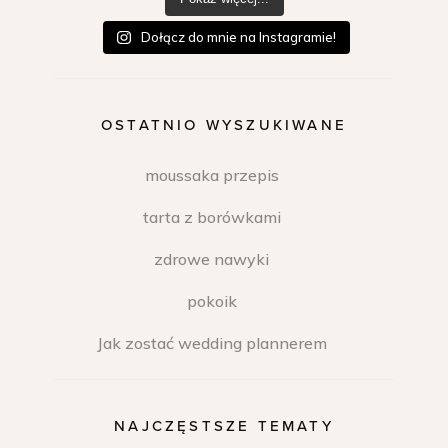
Dołącz do mnie na Instagramie!
OSTATNIO WYSZUKIWANE
moussaka przepis
tarta z borówkami
zdrowe nawyki
pokoik
Jak zostać wedding plannerem
NAJCZĘSTSZE TEMATY