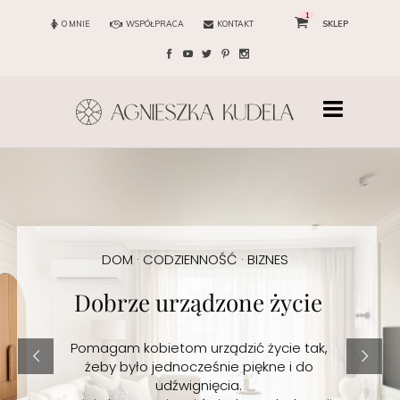
1
O MNIE
WSPÓŁPRACA
KONTAKT
SKLEP
DOM · CODZIENNOŚĆ · BIZNES
Dobrze urządzone życie
Pomagam kobietom urządzić życie tak,
żeby było jednocześnie piękne i do
udźwignięcia.