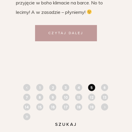
przyjęcie w boho klimacie na barce. No to
lecimy! A w zasadzie – płyniemy!
CZYTAJ DALEJ
1
2
3
4
5
6
7
8
9
10
11
12
13
14
15
16
17
18
19
SZUKAJ