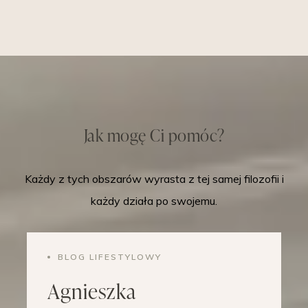
Jak mogę Ci pomóc?
Każdy z tych obszarów wyrasta z tej samej filozofii i
każdy działa po swojemu.
BLOG LIFESTYLOWY
Agnieszka