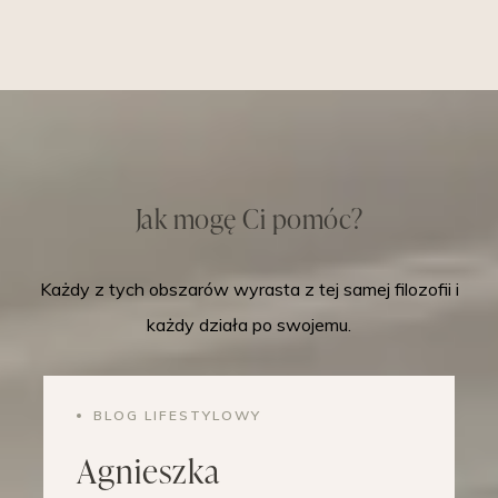
Jak mogę Ci pomóc?
Każdy z tych obszarów wyrasta z tej samej filozofii i
każdy działa po swojemu.
BLOG LIFESTYLOWY
Agnieszka