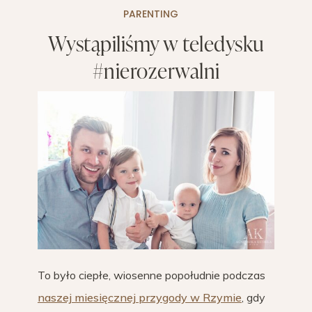
PARENTING
Wystąpiliśmy w teledysku
#nierozerwalni
To było ciepłe, wiosenne popołudnie podczas
naszej miesięcznej przygody w Rzymie
, gdy