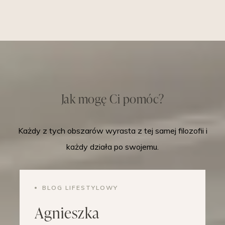
Jak mogę Ci pomóc?
Każdy z tych obszarów wyrasta z tej samej filozofii i
każdy działa po swojemu.
BLOG LIFESTYLOWY
Agnieszka