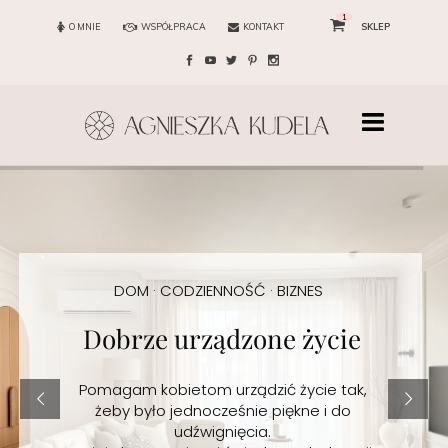
1
O MNIE
WSPÓŁPRACA
KONTAKT
SKLEP
DOM · CODZIENNOŚĆ · BIZNES
Dobrze urządzone życie
Pomagam kobietom urządzić życie tak,
żeby było jednocześnie piękne i do
udźwignięcia.