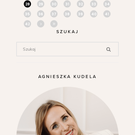
28
29
30
31
32
33
34
35
36
37
38
39
40
41
42
SZUKAJ
AGNIESZKA KUDELA