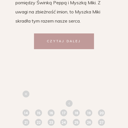
pomiędzy Świnką Peppą i Myszką Miki. Z
uwagi na zbieżność imion, to Myszka Miki
skradła tym razem nasze serca.
CZYTAJ DALEJ
14
15
16
17
18
19
20
21
22
23
24
25
26
27