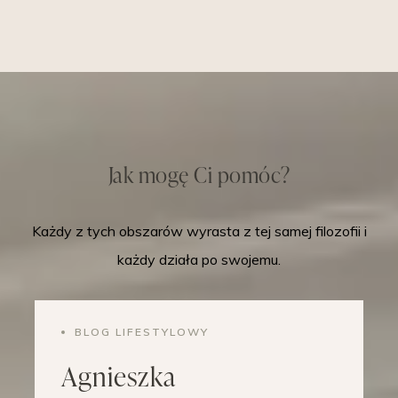
Jak mogę Ci pomóc?
Każdy z tych obszarów wyrasta z tej samej filozofii i
każdy działa po swojemu.
BLOG LIFESTYLOWY
Agnieszka