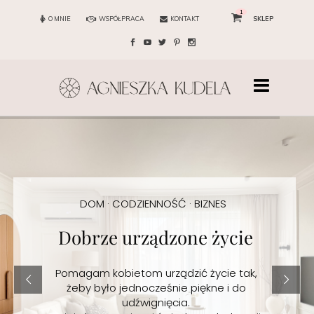
1
O MNIE
WSPÓŁPRACA
KONTAKT
SKLEP
DOM · CODZIENNOŚĆ · BIZNES
Dobrze urządzone życie
Pomagam kobietom urządzić życie tak,
żeby było jednocześnie piękne i do
udźwignięcia.